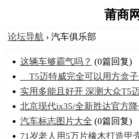
莆商网's
论坛导航
› 汽车俱乐部
这辆车够霸气吗？
(0篇回复)
T5迈特威完全可以用方盒子
实用多能且好开 深测大众T5
北京现代ix35/全新胜达官方降
汽车标志图片大全
(0篇回复)
71岁老人用5万片橡木打造甲