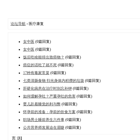
论坛导航
› 医疗康复
女中医
(0篇回复)
女中医
(0篇回复)
饭后吃啥能排出致癌物？
(0篇回复)
癌症的话吃了就不死
(0篇回复)
17种有毒家常菜
(0篇回复)
七类清肠食物 扫光身体内积攒的垃圾
(0篇回复)
肝硬化病患在治疗时别忘补钾
(0篇回复)
如何缓解孕吐？严重孕吐的危害
(0篇回复)
婴儿趴着睡觉的利与弊
(0篇回复)
怀孕前的准备：孕前的饮食方案
(0篇回复)
职场男士睡前养生六件事
(0篇回复)
公共营养师发展迫在眉睫
(0篇回复)
页:
[1]