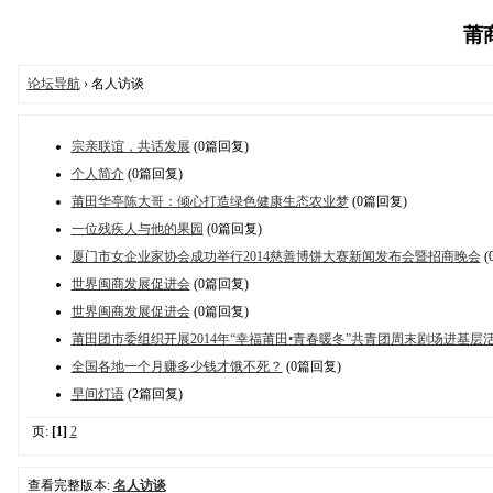
莆商
论坛导航
› 名人访谈
宗亲联谊，共话发展
(0篇回复)
个人简介
(0篇回复)
莆田华亭陈大哥：倾心打造绿色健康生态农业梦
(0篇回复)
一位残疾人与他的果园
(0篇回复)
厦门市女企业家协会成功举行2014慈善博饼大赛新闻发布会暨招商晚会
(
世界闽商发展促进会
(0篇回复)
世界闽商发展促进会
(0篇回复)
莆田团市委组织开展2014年“幸福莆田•青春暖冬”共青团周末剧场进基层
全国各地一个月赚多少钱才饿不死？
(0篇回复)
早间灯语
(2篇回复)
页:
[1]
2
查看完整版本:
名人访谈