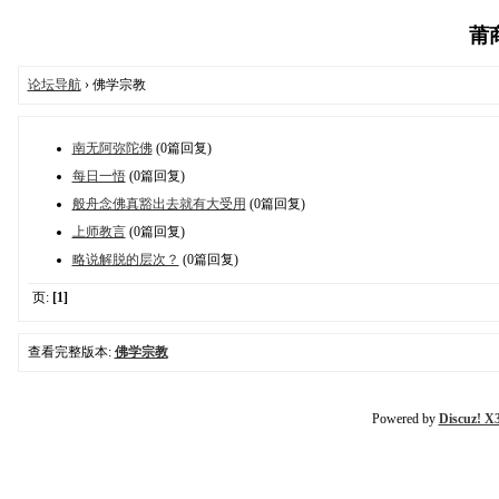
莆商
论坛导航
› 佛学宗教
南无阿弥陀佛
(0篇回复)
每日一悟
(0篇回复)
般舟念佛真豁出去就有大受用
(0篇回复)
上师教言
(0篇回复)
略说解脱的层次？
(0篇回复)
页:
[1]
查看完整版本:
佛学宗教
Powered by
Discuz! X3