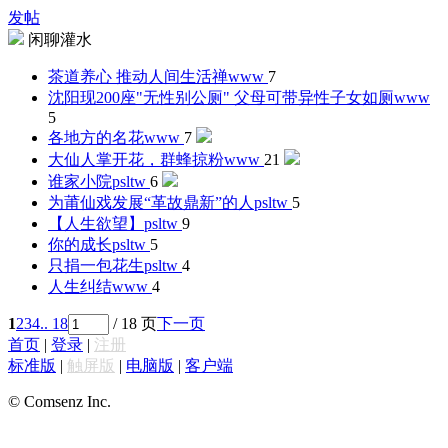
发帖
闲聊灌水
茶道养心 推动人间生活禅
www
7
沈阳现200座"无性别公厕" 父母可带异性子女如厕
www
5
各地方的名花
www
7
大仙人掌开花，群蜂掠粉
www
21
谁家小院
psltw
6
为莆仙戏发展“革故鼎新”的人
psltw
5
【人生欲望】
psltw
9
你的成长
psltw
5
只捐一包花生
psltw
4
人生纠结
www
4
1
2
3
4
.. 18
/ 18 页
下一页
首页
|
登录
|
注册
标准版
|
触屏版
|
电脑版
|
客户端
© Comsenz Inc.