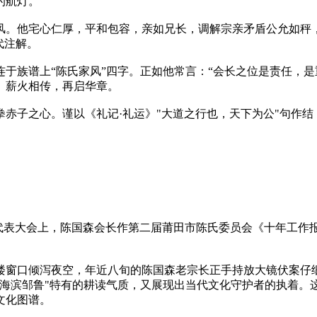
的航灯。
风。他宅心仁厚，平和包容，亲如兄长，调解宗亲矛盾公允如秤，
代注解。
于族谱上“陈氏家风”四字。正如他常言：“会长之位是责任，是
‌薪火相传，再启华章。
赤子之心。谨以《礼记·礼运》"大道之行也，天下为公"句作
陈国森会长作第二届莆田市陈氏委员会《十年工作
员代表大会上，
楼窗口倾泻夜空，年近八旬的陈国森老宗长正手持放大镜伏案仔
"海滨邹鲁"特有的耕读气质，又展现出当代文化守护者的执着。
文化图谱。