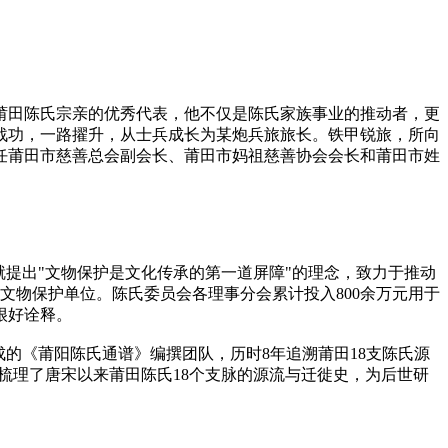
莆田陈氏宗亲的优秀代表，他不仅是陈氏家族事业的推动者，更
战功，一路擢升，从士兵成长为某炮兵旅旅长。铁甲锐旅，所向
任莆田市慈善总会副会长、莆田市妈祖慈善协会会长和莆田市姓
就提出"文物保护是文化传承的第一道屏障"的理念，致力于推动
文物保护单位。陈氏委员会各理事分会累计投入800余万元用于
很好诠释。
的《莆阳陈氏通谱》编撰团队，历时8年追溯莆田18支陈氏源
梳理了唐宋以来莆田陈氏18个支脉的源流与迁徙史，为后世研