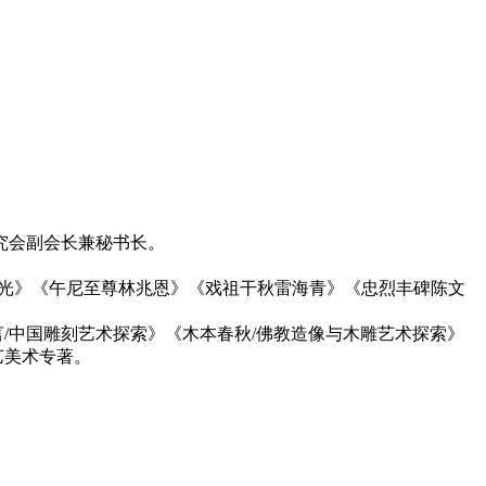
究会副会长兼秘书长。
继光》《午尼至尊林兆恩》《戏祖干秋雷海青》《忠烈丰碑陈文
言/中国雕刻艺术探索》《木本春秋/佛教造像与木雕艺术探索》
艺美术专著。