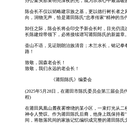
办公案头那束明亮深夜的光，成为宗亲心中最温暖
陈会长不仅以韬略建宗族之基，更以德行树长者之
向，润物无声‌，恰是莆田陈氏“忠孝传家”精神的当
卸任之际，陈会长将会印交予新会长时，目光仍流连
长陈建煌带领下，必将接续谱写莆阳陈氏的新篇章。
壶山不语，见证朗朗治族清音；木兰水长，铭记拳拳
路！
致敬，国森老会长！
致敬，我们永远的老会长！
《莆阳陈氏》编委会
(2025年5月28日，在莆田市陈氏委员会第三届会
程)
在莆田凤凰山麓夜雾缭绕的某小区，一束灯光从二
神令人赞叹。作为莆田陈氏后裔，他身上既保持着
间，将散落民间的家族记忆编织成完整的莆田陈氏