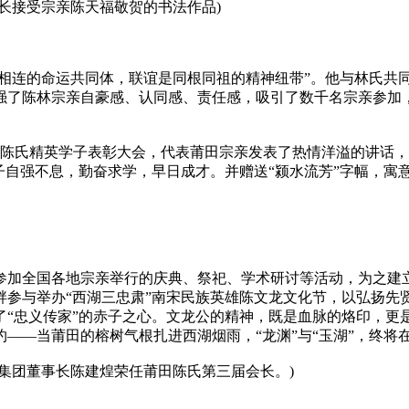
长接受宗亲陈天福敬贺的书法作品)
脉相连的命运共同体，联谊是同根同祖的精神纽带”。他与林氏共同
强了陈林宗亲自豪感、认同感、责任感，吸引了数千名宗亲参加
参加陈氏精英学子表彰大会，代表莆田宗亲发表了热情洋溢的讲话
子自强不息，勤奋求学，早日成才。并赠送“颍水流芳”字幅，
参加全国各地宗亲举行的庆典、祭祀、学术研讨等活动，为之建
畔参与举办“西湖三忠肃”南宋民族英雄陈文龙文化节，以弘扬先
了“忠义传家”的赤子之心。文龙公的精神，既是血脉的烙印，更
契约——当莆田的榕树气根扎进西湖烟雨，“龙渊”与“玉湖”，终
集团董事长陈建煌荣任莆田陈氏第三届会长。)