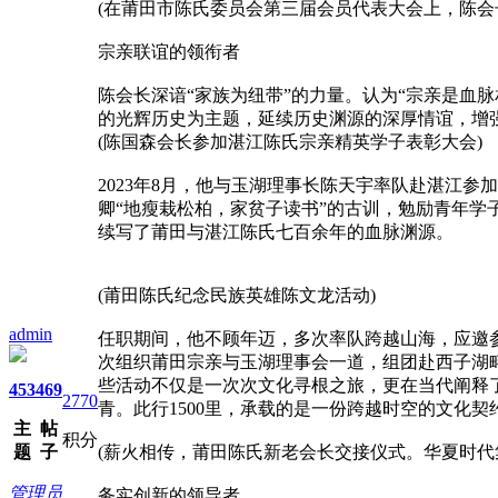
(在莆田市陈氏委员会第三届会员代表大会上，陈会
宗亲联谊的领衔者
陈会长深谙“家族为纽带”的力量。认为“宗亲是血
的光辉历史为主题，延续历史渊源的深厚情谊，增
(陈国森会长参加湛江陈氏宗亲精英学子表彰大会)
2023年8月，他与玉湖理事长陈天宇率队赴湛江
卿“地瘦栽松柏，家贫子读书”的古训，勉励青年学
续写了莆田与湛江陈氏七百余年的血脉渊源‌。
(莆田陈氏纪念民族英雄陈文龙活动)
admin
任职期间，他不顾年迈，多次率队跨越山海，应邀
次组织莆田宗亲与玉湖理事会一道，组团赴西子湖
些活动不仅是一次次文化寻根之旅，更在当代阐释
453
469
2770
青。此行1500里，承载的是一份跨越时空的文化
主
帖
积分
题
子
(薪火相传，莆田陈氏新老会长交接仪式。华夏时代
管理员
务实创新的领导者‌