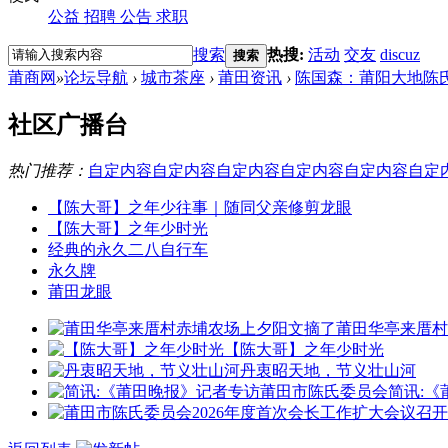
公益
招聘
公告
求职
搜索
热搜:
活动
交友
discuz
搜索
莆商网
»
论坛导航
›
城市茶座
›
莆田资讯
›
陈国森：莆阳大地陈
社区广播台
热门推荐：
自定内容
自定内容
自定内容
自定内容
自定内容
自定
【陈大哥】之年少往事｜随同父亲修剪龙眼
【陈大哥】之年少时光
经典的永久二八自行车
永久牌
莆田龙眼
莆田华亭来厝村
【陈大哥】之年少时光
丹衷昭天地，节义壮山河
简讯: