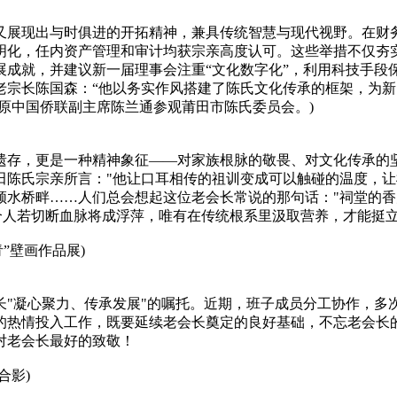
又展现出与时俱进的开拓精神，兼具传统智慧与现代视野。在财
明化，任内资产管理和审计均获宗亲高度认可‌。这些举措不仅夯
成就，并建议新一届理事会注重“文化数字化”，利用科技手段
宗长陈国森：“他以务实作风搭建了陈氏文化传承的框架，为新时
乡贤、原中国侨联副主席陈兰通参观莆田市陈氏委员会。)
遗存，更是一种精神象征——对家族根脉的敬畏、对文化传承的
陈氏宗亲所言："他让口耳相传的祖训变成可以触碰的温度，让
颍水桥畔……人们总会想起这位老会长常说的那句话："祠堂的
一个人若切断血脉将成浮萍，唯有在传统根系里汲取营养，才能挺
”壁画作品展)
长"凝心聚力、传承发展"的嘱托。近期，班子成员分工协作，多
的热情投入工作，既要延续老会长奠定的良好基础，不忘老会长
对老会长最好的致敬！
合影)