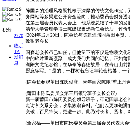
陈国森的治理风格既扎根于深厚的传统文化积淀，
务网站等多渠道公开资金流向，推动委员会财务透
在第三届会员代表大会上，他系统总结了十年的发展
清华大学管理学博士陈建煌当选新任会长后，评价老
积分
‌(2024年12月20日，陈会长与陈建煌陪同莆田
2770
致敬老会长
收听
TA
国森老会长虽已卸任，但他留下的不仅是物质文化
发消
中的碎片重新凝聚，成为我们共同的记忆。正如莆田
息
湖陈文龙纪念馆，在华亭陈春德故居，在寿山山前
愿意续写。" 是的，一棵树若忘记年轮会枯萎，
(陈会长参观莆田陈氏俊彦、青年画家陈飚“壁上丹青
(莆田市陈氏委员会第三届领导班子会长会议)
新一届莆田市陈氏委员会领导班子，牢记国森老会
走访各支系分会，收集族谱资料。他们以更加饱满
突破，百尺竿头，更进一步。此乃对长者、贤者、
(全家福——莆田市陈氏委员会第三届会员代表大会