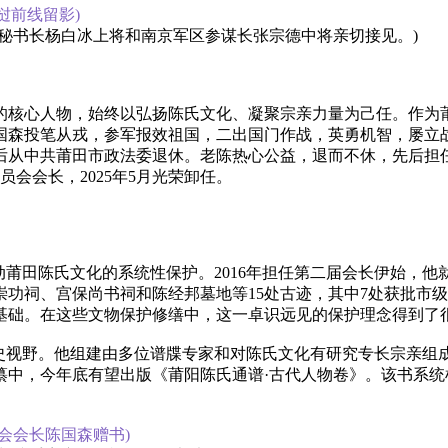
挝前线留影)
委秘书长杨白冰上将和南京军区参谋长张宗德中将亲切接见。)
的核心人物，始终以弘扬陈氏文化、凝聚宗亲力量为己任。作为
的国森投笔从戎，参军报效祖国，二出国门作战，英勇机智，屡立
，后从中共莆田市政法委退休。老陈热心公益，退而不休，先后担
员会会长，2025年5月光荣卸任。
动莆田陈氏文化的系统性保护。2016年担任第二届会长伊始，他
功祠、宫保尚书祠和陈经邦墓地等15处古迹，其中7处获批市级
基础‌。在这些文物保护修缮中，这一卓识远见的保护理念得到了
史视野。他组建由多位谱牒专家和对陈氏文化有研究专长宗亲组成
纂中，今年底有望出版《莆阳陈氏通谱·古代人物卷》。该书系统
会会长陈国森赠书)