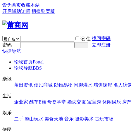
设为首页
收藏本站
开启辅助访问
切换到宽版
找回密码
记 住
密码
立即注册
快捷导航
论坛首页
Portal
论坛导航
BBS
杂谈
莆田资讯
便民商城
以物易物
闲聊灌水
培训课程
名人访
生活
企业家
酷车E族
母婴学堂
婚恋交友
宝宝秀
休闲娱乐
房
娱乐
二手
游山玩水
美食天地
音乐
摄影美术
古玩市场
便民