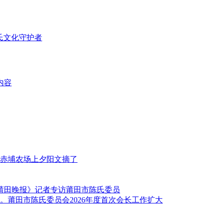
氏文化守护者
内容
赤埔农场上夕阳文摘了
《莆田晚报》记者专访莆田市陈氏委员
莆田市陈氏委员会2026年度首次会长工作扩大