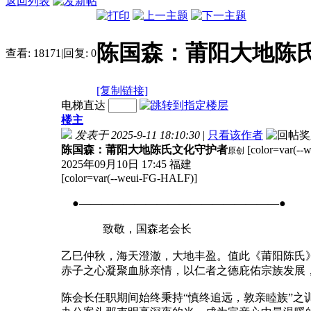
返回列表
陈国森：莆阳大地陈
查看:
18171
|
回复:
0
[复制链接]
电梯直达
楼主
发表于 2025-9-11 18:10:30
|
只看该作者
陈国森：莆阳大地陈氏文化守护者
[color=var(--
原创
2025年09月10日 17:45 福建
[color=var(--weui-FG-HALF)]
●——————————————————●
致敬，国森老会长
乙巳仲秋，海天澄澈，大地丰盈。值此《莆阳陈氏
赤子之心凝聚血脉亲情，以仁者之德庇佑宗族发展
‌陈会长任职期间始终秉持“慎终追远，敦亲睦族”