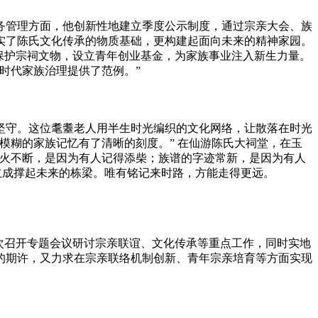
务管理方面，他创新性地建立季度公示制度，通过宗亲大会、族
实了陈氏文化传承的物质基础，更构建起面向未来的精神家园。
保护宗祠文物，设立青年创业基金，为家族事业注入新生力量‌。
代家族治理提供了范例。”‌
坚守。这位耄耋老人用半生时光编织的文化网络，让散落在时光
模糊的家族记忆有了清晰的刻度。” 在仙游陈氏大祠堂，在玉
香火不断，是因为有人记得添柴；族谱的字迹常新，是因为有人
立成撑起未来的栋梁。唯有铭记来时路，方能走得更远。
次召开专题会议研讨宗亲联谊、文化传承等重点工作，同时实地
的期许，又力求在宗亲联络机制创新、青年宗亲培育等方面实现