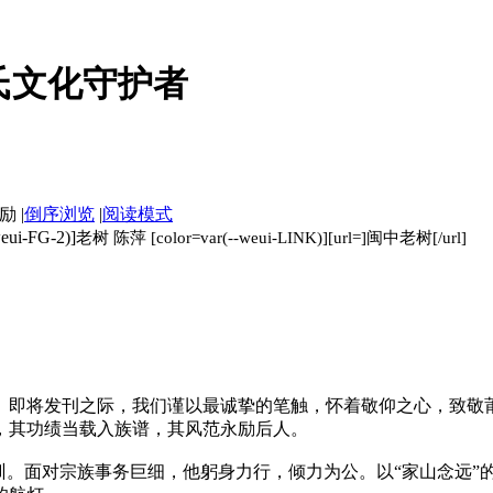
氏文化守护者
|
倒序浏览
|
阅读模式
weui-FG-2)]
老树 陈萍
[color=var(--weui-LINK)][url=]闽中老树[/url]
》即将发刊之际，我们谨以最诚挚的笔触，怀着敬仰之心，致敬
，其功绩当载入族谱，其风范永励后人。
之训。面对宗族事务巨细，他躬身力行，倾力为公。以“家山念远