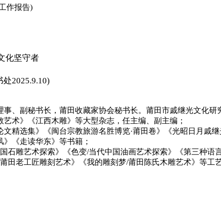
工作报告)
氏文化坚守者
25.9.10)
理事、副秘书长，莆田收藏家协会秘书长。莆田市戚继光文化研
教艺术》《江西木雕》等大型杂志，任主编、副主编；
论文精选集》《闽台宗教旅游名胜博览·莆田卷》《光昭日月戚
风》《走读华东》等书籍；
中国石雕艺术探索》《色变/当代中国油画艺术探索》《第三种语
/莆田老工匠雕刻艺术》《我的雕刻梦/莆田陈氏木雕艺术》等工