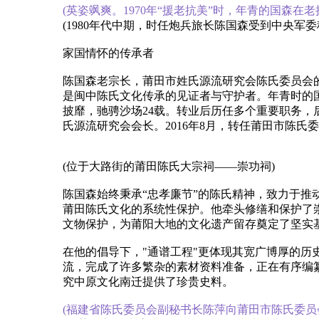
(英姿飒爽。1970年“援老抗美”时，年青的国森在老
(1980年代中期，时任炮兵旅长陈国森受到中央军
家国情怀的传承者‌
陈国森老宗长，莆田市姓氏源流研究会陈氏委员会
是闽中陈氏文化传承的见证者与守护者‌。年青时
披靡，驰骋沙场24载。转业后历任多个重要职务
氏源流研究会会长。2016年8月，转任莆田市陈氏委
(位于大路街的莆田陈氏大宗祠——崇功祠)
陈国森始终秉承“忠孝廉节”的陈氏精神，致力于推
莆田陈氏文化的系统性保护。他牵头修缮和保护了崇
文物保护，为莆阳大地的文化遗产留存奠定了坚实
在他的倡导下，"通谱工程"更体现其宽广博厚的历
流，完成了许多繁杂的素材资料准备，正在有序编
究中原文化南迁提供了珍贵史料‌。
(福建省陈氏委员会副秘书长陈萍向莆田市陈氏委员