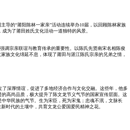
主导的“莆阳陈林一家亲”活动连续举办10届，以回顾陈林家族
，成为了莆田姓氏文化活动一道独特的风景。
，强调宗亲联谊与教育传承的重要性。以陈氏先贤南宋名相陈俊
寓意家族文化绵延不息，体现了莆田与湛江陈氏宗亲的兄弟之情，
立了深厚情谊，促进了多地经济合作与文化交融。这些年，他多
贤的高尚品质，极大提升了陈文龙节义气节的国家宣传层面。这
是中华民族的气节。生为宋臣，死为宋鬼；忠魂不泯，文脉长
将在新时代的土壤中，共育文龙公爱国爱民精神之花。