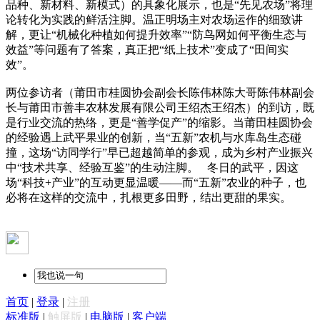
品种、新材料、新模式）的具象化展示，也是“先见农场”将理
论转化为实践的鲜活注脚。温正明场主对农场运作的细致讲
解，更让“机械化种植如何提升效率”“防鸟网如何平衡生态与
效益”等问题有了答案，真正把“纸上技术”变成了“田间实
效”。
两位参访者（莆田市桂圆协会副会长陈伟林陈大哥陈伟林副会
长与莆田市善丰农林发展有限公司王绍杰王绍杰）的到访，既
是行业交流的热络，更是“善学促产”的缩影。当莆田桂圆协会
的经验遇上武平果业的创新，当“五新”农机与水库岛生态碰
撞，这场“访同学行”早已超越简单的参观，成为乡村产业振兴
中“技术共享、经验互鉴”的生动注脚。 冬日的武平，因这
场“科技+产业”的互动更显温暖——而“五新”农业的种子，也
必将在这样的交流中，扎根更多田野，结出更甜的果实。
首页
|
登录
|
注册
标准版
|
触屏版
|
电脑版
|
客户端