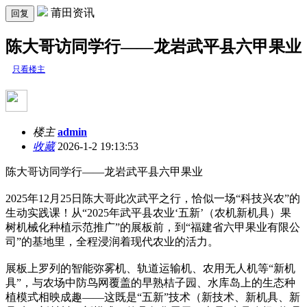
莆田资讯
回复
陈大哥访同学行——龙岩武平县六甲果业
只看楼主
楼主
admin
收藏
2026-1-2 19:13:53
陈大哥访同学行——龙岩武平县六甲果业
2025年12月25日陈大哥此次武平之行，恰似一场“科技兴农”的
生动实践课！从“2025年武平县农业‘五新’（农机新机具）果
树机械化种植示范推广”的展板前，到“福建省六甲果业有限公
司”的基地里，全程浸润着现代农业的活力。
展板上罗列的智能弥雾机、轨道运输机、农用无人机等“新机
具”，与农场中防鸟网覆盖的早熟桔子园、水库岛上的生态种
植模式相映成趣——这既是“五新”技术（新技术、新机具、新