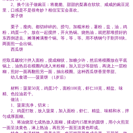
2、换个法子做豌豆：将脆脆、甜甜的梨裹在软软、咸咸的豌豆泥
里，口感是不是很奇妙？相信宝宝会喜欢。
栗子饼
栗子，瘦肉。都切碎碎的。捞匀。加糯米粉，薯粉，盐，油，鸡
粉，鸡蛋一个。放在一起搅拌，开火热锅。烧热油，就把那堆捞好的
东西倒进去。摊薄摊满整个锅。等，等，等。用不锈钢勺子割开8块。
两面煎一会出锅。
西瓜饼
挖取瓜瓤绞汁拌入面粉，搅成糊状，加糖少许，然后将模圈放在平底
锅上，油热后在模圈内浇入米粉糊，加入豆沙等甜馅，再浇上一层粉
糊，煎好一面再翻煎另一面，抽出模圈。这种西瓜饼香里带甜。
幼儿食谱——菠菜饼 （1岁后）
材料：菠菜50克，鸡蛋2个，面粉100克，虾仁10克，精盐、味
精、色拉油若干。
做法：
1、菠菜洗净，切末；
2、鸡蛋打散，放入菠菜，加入面粉，虾仁、精盐、味精和水，拌
匀成厚面糊。
3、将油烧至七成热放入面糊，揉成约15厘米的圆饼，用小火煎至
一面呈淡黄色，淋上熟油，再煎另一面至淡黄色即成。