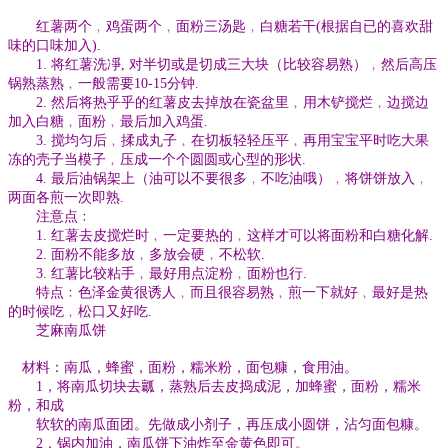
红薯两个﹐鸡蛋两个﹐面粉三汤匙﹐白糖若干(根据自已的喜欢甜
味的口味加入).
1. 将红薯洗凈, 对半切或是切成三大块（比较容易熟）﹐然后高压
锅熟蒸熟﹐一般需要10-15分钟.
2. 然后将热乎乎的红薯皮去掉放在瓷盆里﹐用木铲搅烂﹐边搅边
加入白糖﹐面粉﹐最后加入鸡蛋.
3. 搅均匀后﹐揉成丸子﹐在切板轻轻压平﹐再用宝宝平时吃大果
冻的壳子当模子﹐压成一个个圆圆或心型的形状.
4. 最后油锅架上（油可以不要很多﹐不吃油哦）﹐将饼饼放入﹐
两面各煎一次即熟.
注意点﹕
1. 红薯去皮搅烂时﹐一定要热的﹐这样才可以将面粉和白糖化解.
2. 面粉不能多放﹐多放会硬﹐不松软.
3. 红薯比较粘手﹐最好用点淀粉﹐面粉也行.
特点﹕色泽金黄很诱人﹐而且很容易熟﹐煎一下就好﹐最好是热
的时候吃﹐松口又好吃.
芝麻南瓜饼
材料：南瓜，蜂蜜，面粉，糯米粉，面包糠，食用油。
1，将南瓜切块去瓤，蒸熟后去皮捣成泥，加蜂蜜，面粉，糯米
粉，和成
软软的南瓜面团。先做成小剂子，再压成小圆饼，沾匀面包糠。
2，锅内加油，南瓜饼下油炸至金黄色即可。