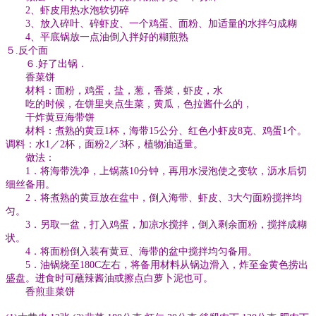
2、虾皮用热水泡软切碎
3、放入碎叶、碎虾皮、一个鸡蛋、面粉、加适量的水拌匀成糊
4、平底锅放一点油倒入拌好的糊煎熟
５.反个面
６.好了出锅．
香菜饼
材料：面粉，鸡蛋，盐，葱，香菜，虾皮，水
吃的时候，在饼里夹点生菜，黄瓜，色拉酱什么的，
干炸黄豆海带饼
材料：煮熟的黄豆1杯，海带15公分、红色小虾皮8克、鸡蛋1个。
调料：水1／2杯，面粉2／3杯，植物油适量。
做法：
1．将海带洗净，上锅蒸10分钟，再用水浸泡使之变软，沥水后切
细丝备用。
2．将煮熟的黄豆放在盆中，倒入海带、虾皮、3大勺面粉搅拌均
匀。
3．另取一盆，打入鸡蛋，加凉水搅拌，倒入剩余面粉，搅拌成糊
状。
4．将面粉倒入装有黄豆、海带的盆中搅拌均匀备用。
5．油锅烧至180C左右，将备用材料从锅边滑入，炸至金黄色捞出
盛盘。进食时可蘸辣酱油或擦点白萝卜泥也可。
香煎韭菜饼