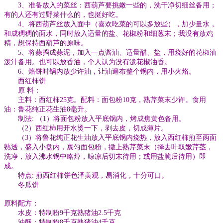
3、准备放入的菜丝：西葫芦要挑嫩一些的，洗干净切细丝备用；
有的人还有过野菜什么的，也挺好吃。
4、将西葫芦丝放入面中（喜欢吃菜的可以多放些），加少量水，
和成稠稠的面水，同时放入适量的盐、花椒粉和细葱末；我没有放鸡
精，想保持西葫芦的原味。
5、将蒜捣成蒜泥，加入一点酱油、适量醋、盐，用烧好的花椒油
泼汁备用。也可以放香油，个人认为没有泼花椒油香。
6、烙饼时锅内放少许油，让油遍布整个锅内，用小火烙。
西红柿饼
原 料：
主料：西红柿25克。配料：面包粉10克，熟芹菜末少许。食用
油：鲁花纯正花生油8毫升。
制法: （1）将面包粉放入平底锅内，烤成焦黄色备用。
（2）西红柿用开水烫一下，剥去皮，切成薄片。
（3）将鲁花纯正花生油放入平底锅内烧热，放入西红柿煎至两面
熟透，盛入小盘内，裹匀面包粉，撒上熟芹菜末（择去叶取嫩芹茎，
洗净，放入沸水锅中略焯，晾凉后切末待用；或用盐腌后待用）即
成。
特点: 煎西红柿饼色泽美观，易消化，十分可口。
冬瓜饼
原料配方：
水皮：特制粉9千克熟猪油2.5千克
油酥：特制粉8千克熟猪油4千克