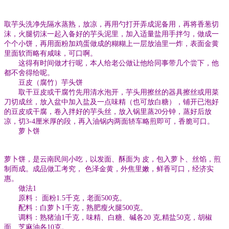
取芋头洗净先隔水蒸熟，放凉，再用勺打开弄成泥备用，再将香葱切
沫，火腿切沫一起入备好的芋头泥里，加入适量盐用手拌匀，做成一
个个小饼，再用面粉加鸡蛋做成的糊糊上一层放油里一炸，表面金黄
里面软而略有咸味，可口啊。
这得有时间做才行呢，本人给老公做让他给同事带几个尝下，他
都不舍得给呢。
豆皮（腐竹）芋头饼
取干豆皮或干腐竹先用清水泡开，芋头用擦丝的器具擦丝或用菜
刀切成丝，放入盆中加入盐及一点味精（也可放白糖），铺开已泡好
的豆皮或干腐，卷入拌好的芋头丝，放入锅里蒸20分钟，蒸好后放
凉，切3-4厘米厚的段，再入油锅内两面轿车略煎即可，香脆可口。
萝卜饼
萝卜饼，是云南民间小吃，以发面、酥面为 皮，包入萝卜、丝馅，煎
制而成。成品做工考究， 色泽金黄，外焦里嫩，鲜香可口，经济实
惠。
做法1
原料： 面粉1.5千克，老面500克。
配料：白萝卜1千克，熟肥瘦火腿500克。
调料：熟猪油1千克，味精、白糖、碱各20 克,精盐50克，胡椒
面、芝麻油各10克。