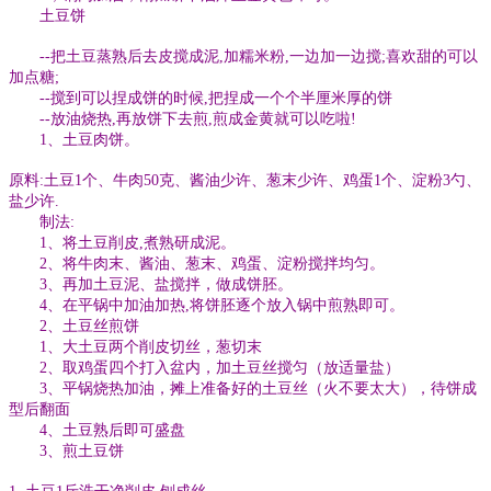
土豆饼
--把土豆蒸熟后去皮搅成泥,加糯米粉,一边加一边搅;喜欢甜的可以
加点糖;
--搅到可以捏成饼的时候,把捏成一个个半厘米厚的饼
--放油烧热,再放饼下去煎,煎成金黄就可以吃啦!
1、土豆肉饼。
原料:土豆1个、牛肉50克、酱油少许、葱末少许、鸡蛋1个、淀粉3勺、
盐少许.
制法:
1、将土豆削皮,煮熟研成泥。
2、将牛肉末、酱油、葱末、鸡蛋、淀粉搅拌均匀。
3、再加土豆泥、盐搅拌，做成饼胚。
4、在平锅中加油加热,将饼胚逐个放入锅中煎熟即可。
2、土豆丝煎饼
1、大土豆两个削皮切丝，葱切末
2、取鸡蛋四个打入盆内，加土豆丝搅匀（放适量盐）
3、平锅烧热加油，摊上准备好的土豆丝（火不要太大），待饼成
型后翻面
4、土豆熟后即可盛盘
3、煎土豆饼