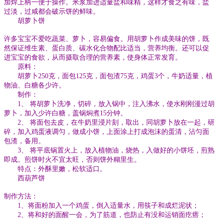
加焊上柄一便于操作。米浆加进适量盐和味精，这样才食之有味，盐
过淡，过咸都会破示饼的鲜味。
胡萝卜饼
许多宝宝不爱吃蔬菜、萝卜，容易偏食。用胡萝卜作成美味的饼，既
然保证维生素、蛋白质、碳水化合物配比适当，营养均衡。还可以促
进宝宝的食欲，从而摄取合理的营养素，使身体正常发育。
原料：
胡萝卜250克，面包125克，面包渣75克，鸡蛋3个，牛奶适量，植
物油、白糖各少许。
制作：
1、 将胡萝卜洗净，切碎，放入锅中，注入沸水，使水刚刚漫过胡
萝卜，加入少许白糖，盖锅焖煮15分钟。
2、 将面包去皮，在牛奶里浸片刻，取出，同胡萝卜放在一起，研
碎，加入鸡蛋液调匀，做成小饼，上面涂上打成泡沫的蛋清，沾匀面
包渣，备用。
3、 将平底锅置火上，放入植物油，烧热，入做好的小饼坯，煎熟
即成。煎饼时火不宜太旺，否则饼外糊里生。
特点：外酥里嫩，松软适口。
西葫芦饼
制作方法：
1、将面粉加入一个鸡蛋，倒入适量水，用筷子和成烂泥状；
2、将和好的面醒一会，为了筋道，也防止有没和运销面疙瘩；