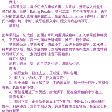
做法：
将苹果洗净，每个切成六瓣或八瓣，去果核，整齐放入烤盘中，
搅匀面粉、白糖、Baking Powder、盐和鸡蛋，均匀洒在苹果上，再将
化好的黄油或人造黄油倒在面上，最后洒上Cinnamon（香料）。在华
氏350度中烤一小时，或牙签插入拿出后没有粘连物即可。
苹果饼
把苹果削皮，切成丝，把面加水和鸡蛋调成糊糊，加入苹果丝和糖搅
匀。平底锅加油，舀一勺面糊放进锅里，摊平，翻个即成。
苹果酱做法：苹果去皮，切成小丁，放进不锈钢锅里，加水煮，
待苹果煮软后，加入少量的糖，然后将锅里的苹果捣成泥，煮成粘稠
状后就可关火。（煮的过程中注意不要糊底）
豌豆生梨饼
原料：豌豆、梨、西兰花各少许，调味品少许。
做法：
1、豌豆煮熟，轻搓去皮，压成泥，调味备用。
2、梨去皮，切成小丁，拌入豌豆泥中。
3、起小油锅，放入加了梨小丁的豌豆泥，加一些干炸粉，煎成金
黄色、长圆形的小饼。
4、西兰花用盐开水烫熟，捞出沥干，配在金黄色的小饼边上。
营养备案：
1、四月下旬，正是新鲜豌豆上市的时节。中医认为：豌豆味甘、
性平、利尿渗湿；营养学则认为：豌豆蛋白质含量较高，是宝宝长身
体的好帮手。