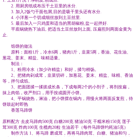
1. 土豆1斤洗干净削皮,刨成丝.
2. 用厨房纸或布压干土豆里的水分.
3. 加入2饭勺干面包屑,目的是吸干里头还有水分.
4. 小洋葱一个切成细丝放到土豆丝里.
5. 最后加入一只鸡蛋和适当的黑胡椒粉,盐一起拌好.
平底锅烧热下油后, 把适当土豆丝放到上面, 压扁煎到两面金黄为
止.
馅饼的做法
原料：面粉1斤，冷水6两，猪肉1斤，韭菜5两，香油、花生油、
葱花、姜末、精盐、味精适量。
制法：
1、粉用冷水（加少许精盐）和好，揉匀稍饧。
2、把猪肉剁成茸，韭菜切碎，加葱花、姜末、精盐、味精、香油
等，拌匀成馅。
3、把面团揉一揉搓成长条，下成每两2个的小剂子，将剂按扁，
抹上肉馅，收严剂口，用手按成圆开小饼。
4、平锅烧热，淋油，把小饼摆在锅内，用慢火将两面反复煎，待
饼鼓起时即熟
香莲马蹄饼
原料配方 去皮马蹄肉500克 白糖200克 猪油50克 干糯米粉150克 莲子
茸300克 炸肉100克 生榄肉20粒 生油若干（每件马蹄饼约耗油5克）
制作方法 1、将马蹄 磨成茸，再将马蹄肉茸、白糖、猪油和匀，