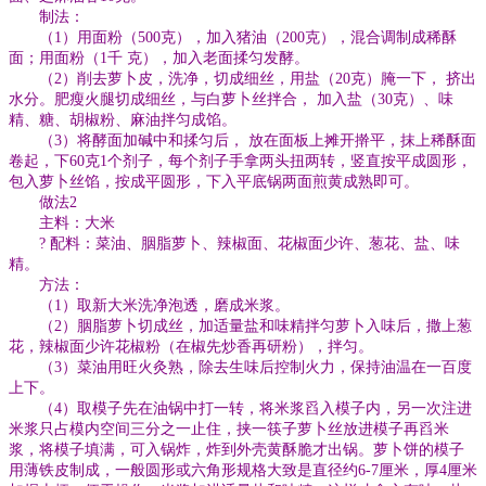
制法：
（1）用面粉（500克），加入猪油（200克），混合调制成稀酥
面；用面粉（1千 克），加入老面揉匀发酵。
（2）削去萝卜皮，洗净，切成细丝，用盐（20克）腌一下， 挤出
水分。肥瘦火腿切成细丝，与白萝卜丝拌合， 加入盐（30克）、味
精、糖、胡椒粉、麻油拌匀成馅。
（3）将酵面加碱中和揉匀后， 放在面板上摊开擀平，抹上稀酥面
卷起，下60克1个剂子，每个剂子手拿两头扭两转，竖直按平成圆形，
包入萝卜丝馅，按成平圆形，下入平底锅两面煎黄成熟即可。
做法2
主料：大米
? 配料：菜油、胭脂萝卜、辣椒面、花椒面少许、葱花、盐、味
精。
方法：
（1）取新大米洗净泡透，磨成米浆。
（2）胭脂萝卜切成丝，加适量盐和味精拌匀萝卜入味后，撒上葱
花，辣椒面少许花椒粉（在椒先炒香再研粉），拌匀。
（3）菜油用旺火灸熟，除去生味后控制火力，保持油温在一百度
上下。
（4）取模子先在油锅中打一转，将米浆舀入模子内，另一次注进
米浆只占模内空间三分之一止住，挟一筷子萝卜丝放进模子再舀米
浆，将模子填满，可入锅炸，炸到外壳黄酥脆才出锅。萝卜饼的模子
用薄铁皮制成，一般圆形或六角形规格大致是直径约6-7厘米，厚4厘米