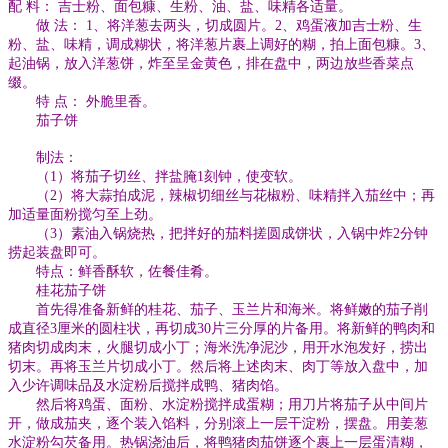
配 料： 吉士粉、面包糠、生粉、油、盐、味精各适量。
做 法： 1、将洋葱去两头，切成圆片。2、鸡蛋液加吉士粉、生
粉、盐、味精，调成糊状，将洋葱片裹上调好的糊，拍上面包糠。3、
起油锅，放入洋葱饼，炸至呈金黄色，排在盘中，两边放些香菜点
缀。
特 点： 外脆里香。
茄子饼
制法：
（1）将茄子切丝、拌盐腌1刻钟，使变软。
（2）将大蒜拍成泥，辣椒切细丝与花椒粉、味精拌入茄丝中；再
加适量面粉搅匀至上劲。
（3）素油入锅烧热，把拌好的茄料搓圆成饼状，入锅中炸2分钟
捞起装盘即可。
特点：鲜香酥软，佐餐佳肴。
桂花茄子饼
首先得准备新鲜的桂花、茄子、玉兰片和海米。将鲜嫩的茄子削
成直径3厘米的圆柱状，再切成30片三分厚的片备用。将新鲜的鸭肉和
猪肉切成肉末，火腿切成小丁；海米洗净泥沙，用开水泡发好，捞出
切末。再将玉兰片切成小丁。然后将上述肉末、肉丁等放入盘中，加
入少许调味品及水淀粉后搅拌成鸭、猪肉馅。
然后将鸡蛋、面粉、水淀粉搅拌成蛋糊；用刀片将茄子从中间片
开，做成茄夹，逐个装入馅料，分别滚上一层干淀粉，摆盘。用姜葱
水淀粉勾芡备用。热锅浇油后，将鸭猪肉茄饼逐个裹上一层蛋清糊，