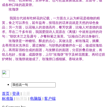
特色：色泽鲜艳，营养丰富。也可把菠菜换成韭菜、豆苗等，做
成各种口味的蔬菜饼。
玫瑰饼
我国古代就有吃鲜花的记载，一方面古人认为鲜花是植物的精
英，食之可以养生，延年益寿，按现在的话来说就是天然的绿色食
品；另一方面，以花喻人的道德高尚，餐芳饮露，比喻人对道德的追
求。早在二千多年前，我国爱国诗人屈原在《离骚》中就有这样的诗
句：“朝饮木兰之坠露兮，夕餐秋菊之落英。”以喻自己的洁身修行。
玫瑰饼是一种糖馅、酥皮的点心，其做法是，鲜玫瑰花，摘瓣、
去蒂用清水洗净后，通过腌制，与炒熟的蜜糖拌在一起，做成玫瑰馅
儿，再用富强粉合成的面团，与发酵后的面团，分层折叠后做皮，将
馅儿包好，按扁，成圆饼形，上印“玫瑰饼”等字及鲜花图案。再经过烘
炉烤制，玫瑰饼就做成了。玫瑰饼口感细腻、香味浓厚。
首页
|
登录
|
注册
标准版
|
触屏版
|
电脑版
|
客户端