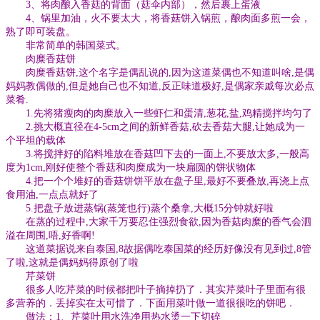
3、将肉酿入香菇的背面（菇伞内部），然后裹上蛋液
4、锅里加油，火不要太大，将香菇饼入锅煎，酿肉面多煎一会，
熟了即可装盘。
非常简单的韩国菜式。
肉糜香菇饼
肉糜香菇饼,这个名字是偶乱说的,因为这道菜偶也不知道叫啥,是偶
妈妈教偶做的,但是她自己也不知道,反正味道极好,是偶家亲戚每次必点
菜肴.
1.先将猪瘦肉的肉糜放入一些虾仁和蛋清,葱花,盐,鸡精搅拌均匀了
2.挑大概直径在4-5cm之间的新鲜香菇,砍去香菇大腿,让她成为一
个平坦的载体
3.将搅拌好的陷料堆放在香菇凹下去的一面上,不要放太多,一般高
度为1cm,刚好使整个香菇和肉糜成为一块扁圆的饼状物体
4.把一个个堆好的香菇饼饼平放在盘子里,最好不要叠放,再浇上点
食用油,一点点就好了
5.把盘子放进蒸锅(蒸笼也行)蒸个桑拿,大概15分钟就好啦
在蒸的过程中,大家千万要忍住强烈食欲,因为香菇肉糜的香气会泗
溢在周围,唔,好香啊!
这道菜据说来自泰国,8故据偶吃泰国菜的经历好像没有见到过,8管
了啦,这就是偶妈妈得原创了啦
芹菜饼
很多人吃芹菜的时候都把叶子摘掉扔了．其实芹菜叶子里面有很
多营养的．丢掉实在太可惜了．下面用菜叶做一道很很吃的饼吧．
做法：1、芹菜叶用水洗净用热水烫一下切碎