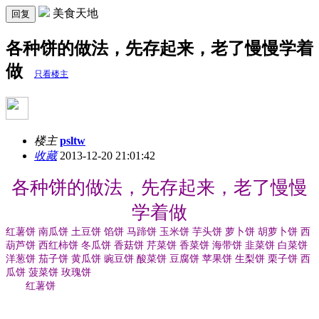
美食天地
回复
各种饼的做法，先存起来，老了慢慢学着
做
只看楼主
楼主
psltw
收藏
2013-12-20 21:01:42
各种饼的做法，先存起来，老了慢慢
学着做
红薯饼 南瓜饼 土豆饼 馅饼 马蹄饼 玉米饼 芋头饼 萝卜饼 胡萝卜饼 西
葫芦饼 西红柿饼 冬瓜饼 香菇饼 芹菜饼 香菜饼 海带饼 韭菜饼 白菜饼
洋葱饼 茄子饼 黄瓜饼 豌豆饼 酸菜饼 豆腐饼 苹果饼 生梨饼 栗子饼 西
瓜饼 菠菜饼 玫瑰饼
红薯饼