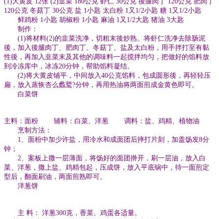
(1)大黄皮 12张 (2)韭菜 180公克 虾仁 30公克 後腿肉丁 120公克 肥肉丁
120公克 冬菇丁 30公克 盐 1小匙 太白粉 1又1/2小匙 糖 1又1/2小匙
鲜鸡粉 1小匙 胡椒粉 1小匙 麻油 1又1/2大匙 猪油 3大匙
制作：
(1)将材料(2)的韭菜洗净，切粗末後炒熟。将虾仁洗净去除肠泥
後，加入後腿肉丁、肥肉丁、冬菇丁、盐及太白粉，用手拌打至有黏
性後，再加入韭菜末及其他的调味料一起搅拌均匀，把做好的馅料放
到冷冻库中，冰冻20分钟，帮助馅料凝结。
(2)将大黄皮铺平，中间放入40公克馅料，包成圆形後，再轻轻压
扁，放入蒸恢杏么蠡鹫?分钟，再用热油将两面煎成金黄色即可。
白菜饼
主料：面粉 辅料：白菜、洋葱 调料：盐、鸡精、植物油
烹制方法：
1、面粉中加少许盐，用冷水和成面团后摔打片刻，加盖饧发8分
钟；
2、案板上撒一层薄面，将饧好的面团擀开，刷一层油，放入白
菜、洋葱，撒上盐、鸡精包起，压成饼，放入平底锅中，待一面煎定
型后，翻面刷油，两面煎熟即可。
洋葱饼
主 料： 洋葱300克，香菜、鸡蛋各适量。