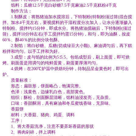
馅料：瓜糖12.5千克白砂糖7.5千克麻油2.5千克糕粉4千克
制作方法：
1.制酥皮：将熟猪油加水搅溶后，下特制粉(特制粉须过筛)混合搅
拌。加水4千克左右，要视搅料的干湿程度分次加入，让水分逐渐掺入
特制粉。搅拌约15分钟，即成水分。将熟猪油搅融后，下特制粉(须过
筛)，搅拌10分钟左右(手工搅拌约需15分钟)，和匀，即为油酥，按皮
60％、酥40％的比例分块包酥。
2.制馅：将白砂糖、瓜糖(切成绿豆大小颗)、麻油调匀后，再下糕
粉拌和均匀。以手工拌和为好。
3.成型：皮与馅的比例为5∶5.5。包馅成型后，刷上面蛋，即可烘
烤。刷面蛋是用调匀的纯鲜蛋黄，刷蛋要厚薄均匀。
4.烘烤：在200℃炉温中烘焙8分钟，待制品呈金黄色时，即可出
炉。
质量标准：
形态：扁鼓形，饼面略凸，饱满完整。
色泽：浅黄色，边缘乳白色，底部黄色。
组织；酥松，剖面酥层清晰，馅料油浸发亮，无杂质。
口味：香甜酥润，具有麻油和冬瓜蜜饯香味，无异味。
香菇饼
材料：大香菇、猪肉、鸡蛋、调料
工序：
1、将大香菇洗净，注意不要弄坏香菇的形状
2、将肉剁碎，拌上调料