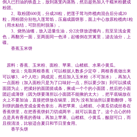
倒入已扫油的铁盘上，放到蒸笼内蒸熟，然后趁热加入干糯米粉搋成
粉团。
2、取粉团600克，分成20粒，把莲子茸与炸榄肉混合后分成20
粒，用粉团分别包入莲茸馅，压扁成圆饼形，面上中心放原粒榄肉1粒
（用水粘结，可防煎时脱落）。
3、烧热油镬，放入适量生油，分2次饼放进镬内，煎至呈浅金黄
色，再翻另一面，至两面同一色泽，起镬倒在笊篱里，滤去油分，上
碟。
香蕉玉米饼
原料：香蕉、玉米粉、面粉、苹果、山楂糕、水果小黄瓜。
做法：先取两根香蕉（可以根据人数多少定夺，两根香蕉做出来
可以够3、4个人吃）捣成泥，然后加入玉米粉（不可加水），再加入
一点面粉（加入面粉只是为了口味好一点，所以要少加）到可以揉成
面团为止，把揉好的面团搓成条，揪成一个个的小面团，然后把小面
团赶成薄饼（因为饼要薄所以小面团不能揪的太大），把平底锅放在
火上不要加油，直接把饼放在锅里，因为 没有加油所以要勤翻饼，等
到饼的颜色变成金黄色拿出，再把苹果、山楂糕、小黄瓜切成丝卷在
香蕉饼里，在把香蕉饼斜刀切成两半，就可以装盘了。这个点心的特
点是具有香蕉的香味，再加上苹果、山楂糕、小黄瓜，酸甜可口，而
且很清淡，比较适合夏日和节日里食用。
香芋头饼