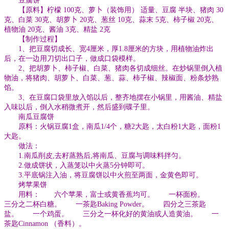
豆腐饼
【原料】柠檬 100克、萝卜（装饰用） 适量、豆腐 半块、猪肉 30
克、白菜 30克、胡萝卜 20克、葱丝 10克、蒜末 5克、柿子椒 20克、
植物油 20克、酱油 3克、精盐 2克
【制作过程】
1、把豆腐切成长、宽4厘米，厚1.8厘米的方块，用植物油炸出
后，在一边用刀切出口子，做成口袋模样。
2、把胡萝卜、柿子椒、白菜、猪肉各切成细丝。在炒锅里倒入植
物油，将猪肉、胡萝卜、白菜、葱、蒜、柿子椒、辣椒面、粉条炒熟
馅。
3、在豆腐口袋里放入馅以后，整齐地摆在小锅里，用酱油、精盐
入味以后，倒入水稍微煮开，然后盛到碟子里。
南瓜豆腐饼
原料：火锅豆腐1盒，南瓜1/4个，糖2大匙，太白粉1大匙，面粉1
大匙。
做法：
1.南瓜削皮,去籽蒸熟后,将南瓜、豆腐与调味料拌匀。
2.做成饼状，入蒸笼以中火蒸5分钟即可。
3.平底锅注入油，将豆腐饼以中火煎至两面，金黄色即可。
烤苹果饼
用料： 六个苹果，富士或黄香蕉均可。 一杯面粉。
三分之二杯白糖。 一茶匙Baking Powder。 四分之三茶匙
盐。 一个鸡蛋。 三分之一杯化好的黄油或人造黄油。 一
茶匙Cinnamon （香料）。