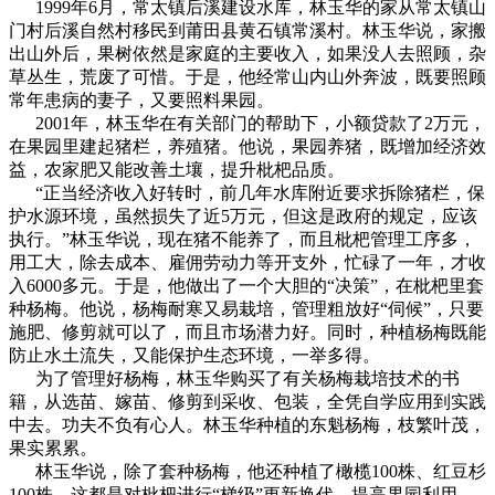
1999年6月，常太镇后溪建设水库，林玉华的家从常太镇山
门村后溪自然村移民到莆田县黄石镇常溪村。林玉华说，家搬
出山外后，果树依然是家庭的主要收入，如果没人去照顾，杂
草丛生，荒废了可惜。于是，他经常山内山外奔波，既要照顾
常年患病的妻子，又要照料果园。
2001年，林玉华在有关部门的帮助下，小额贷款了2万元，
在果园里建起猪栏，养殖猪。他说，果园养猪，既增加经济效
益，农家肥又能改善土壤，提升枇杷品质。
“正当经济收入好转时，前几年水库附近要求拆除猪栏，保
护水源环境，虽然损失了近5万元，但这是政府的规定，应该
执行。”林玉华说，现在猪不能养了，而且枇杷管理工序多，
用工大，除去成本、雇佣劳动力等开支外，忙碌了一年，才收
入6000多元。于是，他做出了一个大胆的“决策”，在枇杷里套
种杨梅。他说，杨梅耐寒又易栽培，管理粗放好“伺候”，只要
施肥、修剪就可以了，而且市场潜力好。同时，种植杨梅既能
防止水土流失，又能保护生态环境，一举多得。
为了管理好杨梅，林玉华购买了有关杨梅栽培技术的书
籍，从选苗、嫁苗、修剪到采收、包装，全凭自学应用到实践
中去。功夫不负有心人。林玉华种植的东魁杨梅，枝繁叶茂，
果实累累。
林玉华说，除了套种杨梅，他还种植了橄榄100株、红豆杉
100株，这都是对枇杷进行“梯级”更新换代，提高果园利用