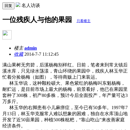
名人访谈
回复
一位残疾人与他的果园
只看楼主
楼主
admin
收藏
2014-7-7 11:12:45
满山果树无穷碧，后溪杨梅别样红。日前，笔者来到常太镇后
溪水库，只见绿水荡漾，青山环绕的果园中，残疾人林玉华正
忙着分捡杨梅（如图），等待商贩上门来装运。
林玉华说，这种颗粒硕大、果色紫红的杨梅叫东魁杨梅，
耐贮运，是目前市场上最大的杨梅，前景看好，他已在果园里
套种了300株，初产80多株，预计今后全面投产，年产量可达3
万多斤。
林玉华的右脚患有小儿麻痹症，至今已有50多年。1997年7
月13日，林玉华克服常人难以想象的困难，独自在水库顶山地
开发了近50亩果园，种植500株枇杷，“靠山吃山”来改善家庭
经济条件。