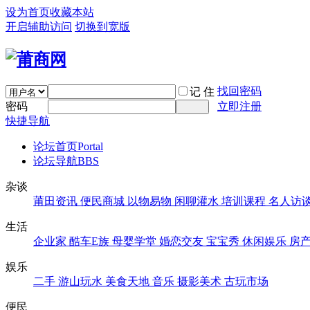
设为首页
收藏本站
开启辅助访问
切换到宽版
找回密码
记 住
密码
立即注册
快捷导航
论坛首页
Portal
论坛导航
BBS
杂谈
莆田资讯
便民商城
以物易物
闲聊灌水
培训课程
名人访
生活
企业家
酷车E族
母婴学堂
婚恋交友
宝宝秀
休闲娱乐
房
娱乐
二手
游山玩水
美食天地
音乐
摄影美术
古玩市场
便民