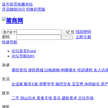
设为首页
收藏本站
开启辅助访问
切换到宽版
找回密码
记 住
密码
立即注册
快捷导航
论坛首页
Portal
论坛导航
BBS
杂谈
莆田资讯
便民商城
以物易物
闲聊灌水
培训课程
名人访
生活
企业家
酷车E族
母婴学堂
婚恋交友
宝宝秀
休闲娱乐
房
娱乐
二手
游山玩水
美食天地
音乐
摄影美术
古玩市场
便民