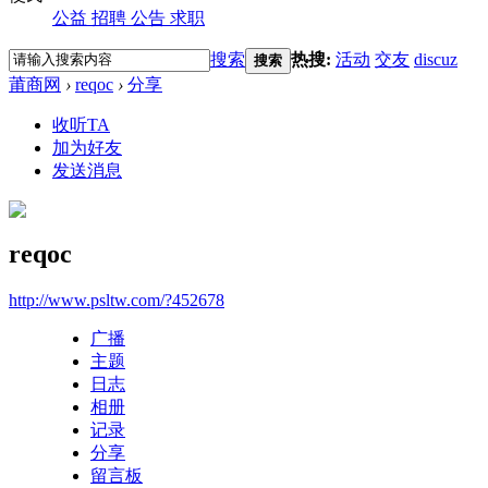
公益
招聘
公告
求职
搜索
热搜:
活动
交友
discuz
搜索
莆商网
›
reqoc
›
分享
收听TA
加为好友
发送消息
reqoc
http://www.psltw.com/?452678
广播
主题
日志
相册
记录
分享
留言板