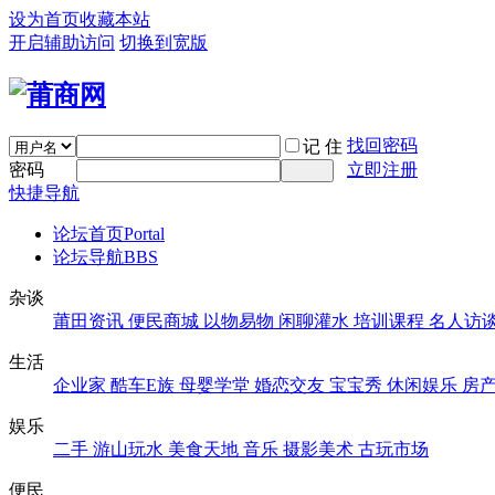
设为首页
收藏本站
开启辅助访问
切换到宽版
找回密码
记 住
密码
立即注册
快捷导航
论坛首页
Portal
论坛导航
BBS
杂谈
莆田资讯
便民商城
以物易物
闲聊灌水
培训课程
名人访
生活
企业家
酷车E族
母婴学堂
婚恋交友
宝宝秀
休闲娱乐
房
娱乐
二手
游山玩水
美食天地
音乐
摄影美术
古玩市场
便民