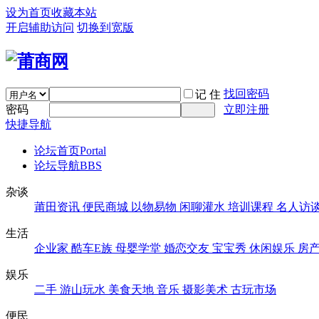
设为首页
收藏本站
开启辅助访问
切换到宽版
找回密码
记 住
密码
立即注册
快捷导航
论坛首页
Portal
论坛导航
BBS
杂谈
莆田资讯
便民商城
以物易物
闲聊灌水
培训课程
名人访
生活
企业家
酷车E族
母婴学堂
婚恋交友
宝宝秀
休闲娱乐
房
娱乐
二手
游山玩水
美食天地
音乐
摄影美术
古玩市场
便民