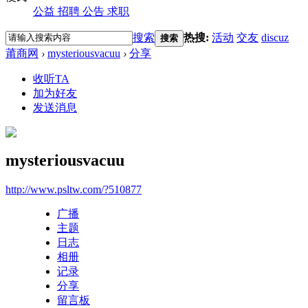
公益
招聘
公告
求职
搜索
热搜:
活动
交友
discuz
搜索
莆商网
›
mysteriousvacuu
›
分享
收听TA
加为好友
发送消息
mysteriousvacuu
http://www.psltw.com/?510877
广播
主题
日志
相册
记录
分享
留言板