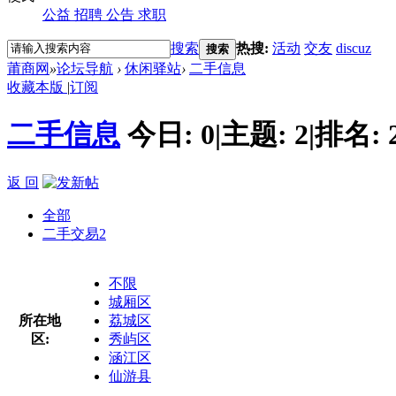
公益
招聘
公告
求职
搜索
热搜:
活动
交友
discuz
搜索
莆商网
»
论坛导航
›
休闲驿站
›
二手信息
收藏本版
|
订阅
二手信息
今日:
0
|
主题:
2
|
排名:
返 回
全部
二手交易
2
不限
城厢区
所在地
荔城区
区:
秀屿区
涵江区
仙游县