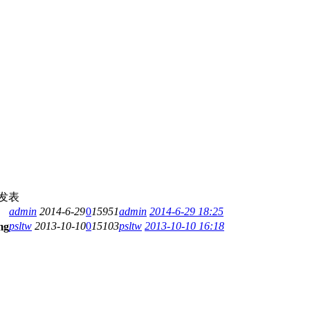
发表
admin
2014-6-29
0
15951
admin
2014-6-29 18:25
psltw
2013-10-10
0
15103
psltw
2013-10-10 16:18