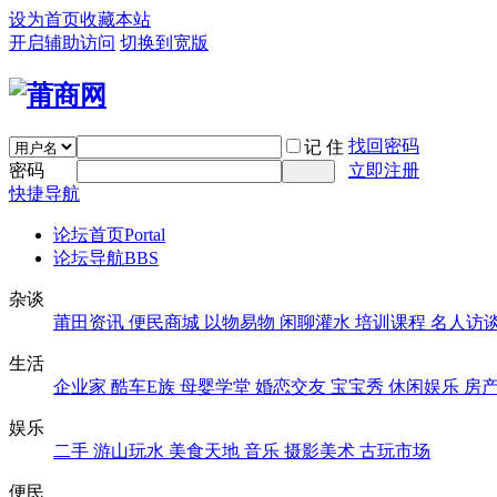
设为首页
收藏本站
开启辅助访问
切换到宽版
找回密码
记 住
密码
立即注册
快捷导航
论坛首页
Portal
论坛导航
BBS
杂谈
莆田资讯
便民商城
以物易物
闲聊灌水
培训课程
名人访
生活
企业家
酷车E族
母婴学堂
婚恋交友
宝宝秀
休闲娱乐
房
娱乐
二手
游山玩水
美食天地
音乐
摄影美术
古玩市场
便民