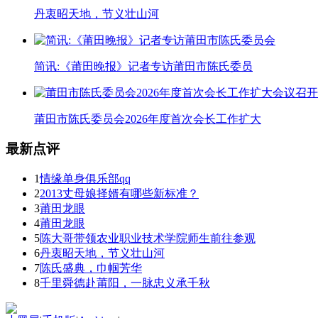
丹衷昭天地，节义壮山河
简讯:《莆田晚报》记者专访莆田市陈氏委员
莆田市陈氏委员会2026年度首次会长工作扩大
最新点评
1
情缘单身俱乐部qq
2
2013丈母娘择婿有哪些新标准？
3
莆田龙眼
4
莆田龙眼
5
陈大哥带领农业职业技术学院师生前往参观
6
丹衷昭天地，节义壮山河
7
陈氏盛典，巾帼芳华
8
千里舜德赴莆阳，一脉忠义承千秋