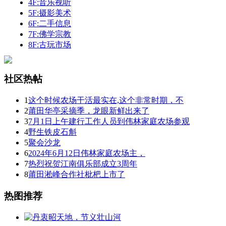
4F:音乐视听
5F:摄影美术
6F:二手信息
7F:佛学宗教
8F:古玩市场
社区热帖
1
这个时候农场干活最实在,这个非常时期，不
2
莆田华亭采摘季，龙眼新鲜出来了
3
7月1日上午建行工作人员到伟林家庭农场参观
4
野生铁皮石斛
5
聚会沙龙
6
2024年6月12日伟林家庭农场主，
7
热烈祝贺江南俱乐部成立3周年
8
莆田淞峰合作社枇杷上市了
热图推荐