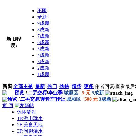
不限
全新
9成新
8成新
7成新
新旧程
6成新
度:
5成新
4成新
3成新
2成新
1成新
新窗
全部主题
最新
热门
热帖
精华
更多
作者
回复/查看
最后
预览
[
二手交易
]
毕业季
城厢区
5 元
5成新
预览
[
二手交易
]
摩托车转让
城厢区
500 元
3成新
返 回
休闲驿站
1F:游山玩水
2F:美食天地
3F:闲聊灌水