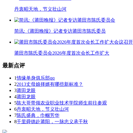
丹衷昭天地，节义壮山河
简讯:《莆田晚报》记者专访莆田市陈氏委员
莆田市陈氏委员会2026年度首次会长工作扩大
最新点评
1
情缘单身俱乐部qq
2
2013丈母娘择婿有哪些新标准？
3
莆田龙眼
4
莆田龙眼
5
陈大哥带领农业职业技术学院师生前往参观
6
丹衷昭天地，节义壮山河
7
陈氏盛典，巾帼芳华
8
千里舜德赴莆阳，一脉忠义承千秋