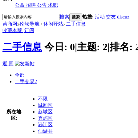
公益
招聘
公告
求职
搜索
热搜:
活动
交友
discuz
搜索
莆商网
»
论坛导航
›
休闲驿站
›
二手信息
收藏本版
|
订阅
二手信息
今日:
0
|
主题:
2
|
排名:
返 回
全部
二手交易
2
不限
城厢区
所在地
荔城区
区:
秀屿区
涵江区
仙游县