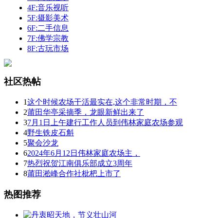
4F:音乐视听
5F:摄影美术
6F:二手信息
7F:佛学宗教
8F:古玩市场
社区热帖
1
这个时候农场干活最实在,这个非常时期，不
2
莆田华亭采摘季，龙眼新鲜出来了
3
7月1日上午建行工作人员到伟林家庭农场参观
4
野生铁皮石斛
5
聚会沙龙
6
2024年6月12日伟林家庭农场主，
7
热烈祝贺江南俱乐部成立3周年
8
莆田淞峰合作社枇杷上市了
热图推荐