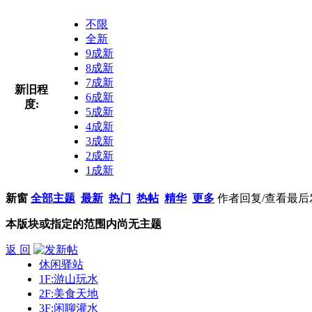
不限
全新
9成新
8成新
7成新
新旧程
6成新
度:
5成新
4成新
3成新
2成新
1成新
新窗
全部主题
最新
热门
热帖
精华
更多
作者
回复/查看
最后
本版块或指定的范围内尚无主题
返 回
休闲驿站
1F:游山玩水
2F:美食天地
3F:闲聊灌水