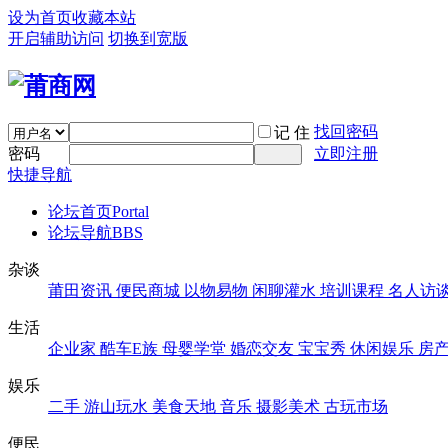
设为首页
收藏本站
开启辅助访问
切换到宽版
找回密码
记 住
密码
立即注册
快捷导航
论坛首页
Portal
论坛导航
BBS
杂谈
莆田资讯
便民商城
以物易物
闲聊灌水
培训课程
名人访
生活
企业家
酷车E族
母婴学堂
婚恋交友
宝宝秀
休闲娱乐
房
娱乐
二手
游山玩水
美食天地
音乐
摄影美术
古玩市场
便民