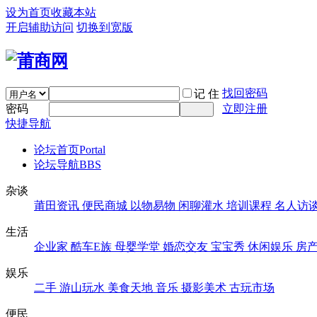
设为首页
收藏本站
开启辅助访问
切换到宽版
找回密码
记 住
密码
立即注册
快捷导航
论坛首页
Portal
论坛导航
BBS
杂谈
莆田资讯
便民商城
以物易物
闲聊灌水
培训课程
名人访
生活
企业家
酷车E族
母婴学堂
婚恋交友
宝宝秀
休闲娱乐
房
娱乐
二手
游山玩水
美食天地
音乐
摄影美术
古玩市场
便民