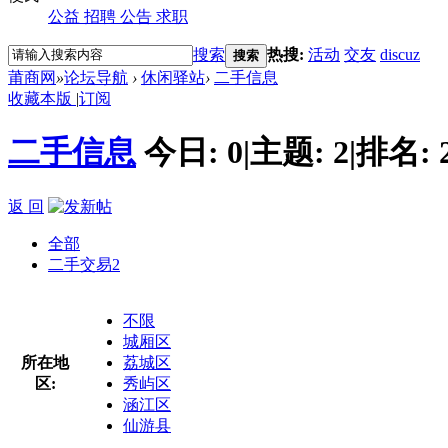
公益
招聘
公告
求职
搜索
热搜:
活动
交友
discuz
搜索
莆商网
»
论坛导航
›
休闲驿站
›
二手信息
收藏本版
|
订阅
二手信息
今日:
0
|
主题:
2
|
排名:
返 回
全部
二手交易
2
不限
城厢区
所在地
荔城区
区:
秀屿区
涵江区
仙游县