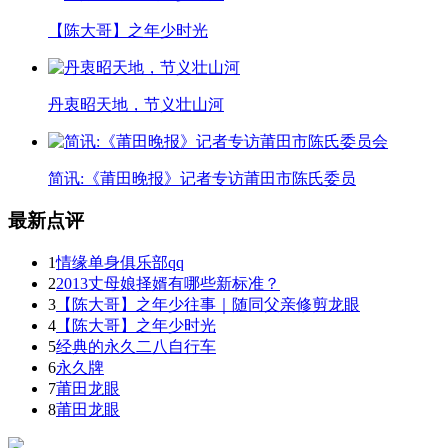
【陈大哥】之年少时光
丹衷昭天地，节义壮山河
简讯:《莆田晚报》记者专访莆田市陈氏委员
最新点评
1
情缘单身俱乐部qq
2
2013丈母娘择婿有哪些新标准？
3
【陈大哥】之年少往事｜随同父亲修剪龙眼
4
【陈大哥】之年少时光
5
经典的永久二八自行车
6
永久牌
7
莆田龙眼
8
莆田龙眼