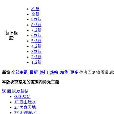
不限
全新
9成新
8成新
7成新
新旧程
6成新
度:
5成新
4成新
3成新
2成新
1成新
新窗
全部主题
最新
热门
热帖
精华
更多
作者
回复/查看
最后
本版块或指定的范围内尚无主题
返 回
休闲驿站
1F:游山玩水
2F:美食天地
3F:闲聊灌水