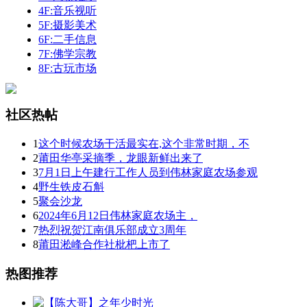
4F:音乐视听
5F:摄影美术
6F:二手信息
7F:佛学宗教
8F:古玩市场
社区热帖
1
这个时候农场干活最实在,这个非常时期，不
2
莆田华亭采摘季，龙眼新鲜出来了
3
7月1日上午建行工作人员到伟林家庭农场参观
4
野生铁皮石斛
5
聚会沙龙
6
2024年6月12日伟林家庭农场主，
7
热烈祝贺江南俱乐部成立3周年
8
莆田淞峰合作社枇杷上市了
热图推荐