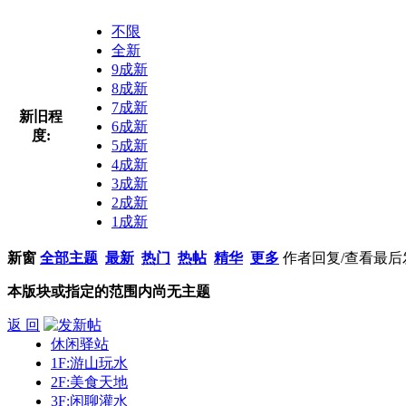
不限
全新
9成新
8成新
7成新
新旧程
6成新
度:
5成新
4成新
3成新
2成新
1成新
新窗
全部主题
最新
热门
热帖
精华
更多
作者
回复/查看
最后
本版块或指定的范围内尚无主题
返 回
休闲驿站
1F:游山玩水
2F:美食天地
3F:闲聊灌水