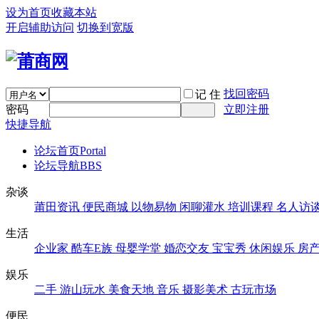
设为首页
收藏本站
开启辅助访问
切换到宽版
找回密码
记 住
密码
立即注册
快捷导航
论坛首页
Portal
论坛导航
BBS
杂谈
莆田资讯
便民商城
以物易物
闲聊灌水
培训课程
名人访
生活
企业家
酷车E族
母婴学堂
婚恋交友
宝宝秀
休闲娱乐
房
娱乐
二手
游山玩水
美食天地
音乐
摄影美术
古玩市场
便民