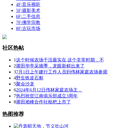
4F:音乐视听
5F:摄影美术
6F:二手信息
7F:佛学宗教
8F:古玩市场
社区热帖
1
这个时候农场干活最实在,这个非常时期，不
2
莆田华亭采摘季，龙眼新鲜出来了
3
7月1日上午建行工作人员到伟林家庭农场参观
4
野生铁皮石斛
5
聚会沙龙
6
2024年6月12日伟林家庭农场主，
7
热烈祝贺江南俱乐部成立3周年
8
莆田淞峰合作社枇杷上市了
热图推荐