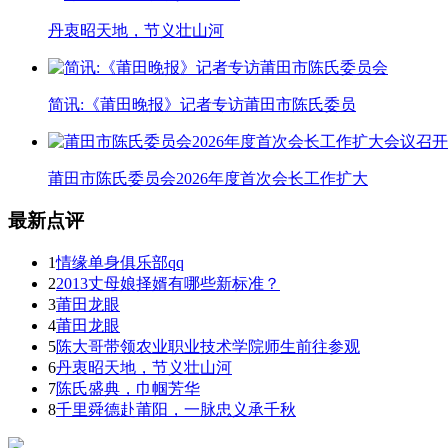
丹衷昭天地，节义壮山河
简讯:《莆田晚报》记者专访莆田市陈氏委员
莆田市陈氏委员会2026年度首次会长工作扩大
最新点评
1
情缘单身俱乐部qq
2
2013丈母娘择婿有哪些新标准？
3
莆田龙眼
4
莆田龙眼
5
陈大哥带领农业职业技术学院师生前往参观
6
丹衷昭天地，节义壮山河
7
陈氏盛典，巾帼芳华
8
千里舜德赴莆阳，一脉忠义承千秋