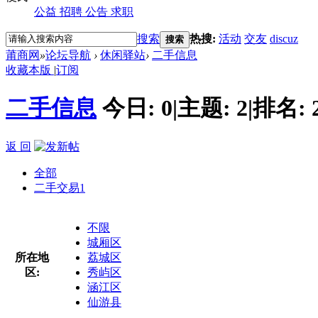
公益
招聘
公告
求职
搜索
热搜:
活动
交友
discuz
搜索
莆商网
»
论坛导航
›
休闲驿站
›
二手信息
收藏本版
|
订阅
二手信息
今日:
0
|
主题:
2
|
排名:
返 回
全部
二手交易
1
不限
城厢区
所在地
荔城区
区:
秀屿区
涵江区
仙游县