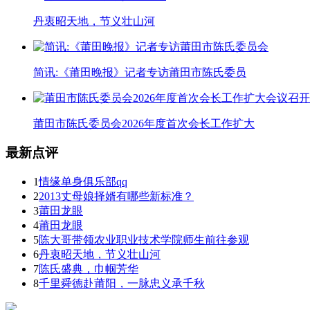
丹衷昭天地，节义壮山河
简讯:《莆田晚报》记者专访莆田市陈氏委员
莆田市陈氏委员会2026年度首次会长工作扩大
最新点评
1
情缘单身俱乐部qq
2
2013丈母娘择婿有哪些新标准？
3
莆田龙眼
4
莆田龙眼
5
陈大哥带领农业职业技术学院师生前往参观
6
丹衷昭天地，节义壮山河
7
陈氏盛典，巾帼芳华
8
千里舜德赴莆阳，一脉忠义承千秋