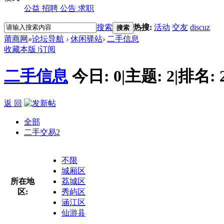
公益
招聘
公告
求职
搜索
热搜:
活动
交友
discuz
搜索
莆商网
»
论坛导航
›
休闲驿站
›
二手信息
收藏本版
|
订阅
二手信息
今日:
0
|
主题:
2
|
排名:
返 回
全部
二手交易
2
不限
城厢区
所在地
荔城区
区:
秀屿区
涵江区
仙游县