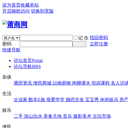
设为首页
收藏本站
开启辅助访问
切换到宽版
找回密码
记 住
密码
立即注册
快捷导航
论坛首页
Portal
论坛导航
BBS
杂谈
莆田资讯
便民商城
以物易物
闲聊灌水
培训课程
名人访
生活
企业家
酷车E族
母婴学堂
婚恋交友
宝宝秀
休闲娱乐
房
娱乐
二手
游山玩水
美食天地
音乐
摄影美术
古玩市场
便民