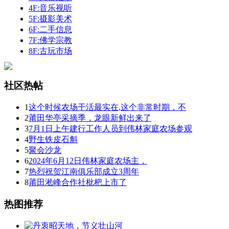
4F:音乐视听
5F:摄影美术
6F:二手信息
7F:佛学宗教
8F:古玩市场
社区热帖
1
这个时候农场干活最实在,这个非常时期，不
2
莆田华亭采摘季，龙眼新鲜出来了
3
7月1日上午建行工作人员到伟林家庭农场参观
4
野生铁皮石斛
5
聚会沙龙
6
2024年6月12日伟林家庭农场主，
7
热烈祝贺江南俱乐部成立3周年
8
莆田淞峰合作社枇杷上市了
热图推荐