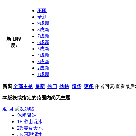
不限
全新
9成新
8成新
7成新
新旧程
6成新
度:
5成新
4成新
3成新
2成新
1成新
新窗
全部主题
最新
热门
热帖
精华
更多
作者
回复/查看
最后
本版块或指定的范围内尚无主题
返 回
休闲驿站
1F:游山玩水
2F:美食天地
3F:闲聊灌水