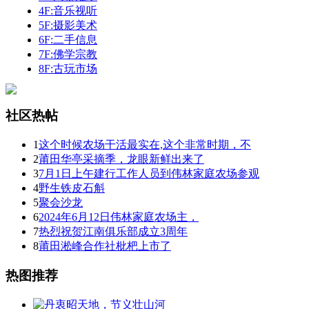
4F:音乐视听
5F:摄影美术
6F:二手信息
7F:佛学宗教
8F:古玩市场
社区热帖
1
这个时候农场干活最实在,这个非常时期，不
2
莆田华亭采摘季，龙眼新鲜出来了
3
7月1日上午建行工作人员到伟林家庭农场参观
4
野生铁皮石斛
5
聚会沙龙
6
2024年6月12日伟林家庭农场主，
7
热烈祝贺江南俱乐部成立3周年
8
莆田淞峰合作社枇杷上市了
热图推荐