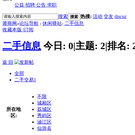
公益
招聘
公告
求职
搜索
热搜:
活动
交友
discuz
搜索
莆商网
»
论坛导航
›
休闲驿站
›
二手信息
收藏本版
|
订阅
二手信息
今日:
0
|
主题:
2
|
排名:
返 回
全部
二手交易
1
不限
城厢区
所在地
荔城区
区:
秀屿区
涵江区
仙游县