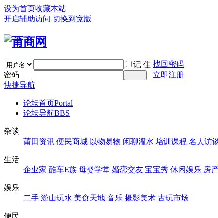
设为首页
收藏本站
开启辅助访问
切换到宽版
找回密码
记 住
密码
立即注册
快捷导航
论坛首页
Portal
论坛导航
BBS
杂谈
莆田资讯
便民商城
以物易物
闲聊灌水
培训课程
名人访
生活
企业家
酷车E族
母婴学堂
婚恋交友
宝宝秀
休闲娱乐
房
娱乐
二手
游山玩水
美食天地
音乐
摄影美术
古玩市场
便民