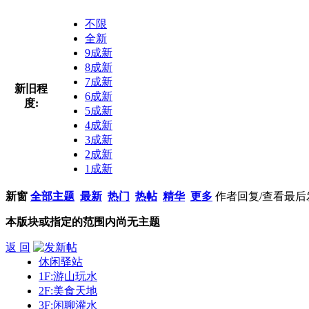
不限
全新
9成新
8成新
7成新
新旧程
6成新
度:
5成新
4成新
3成新
2成新
1成新
新窗
全部主题
最新
热门
热帖
精华
更多
作者
回复/查看
最后
本版块或指定的范围内尚无主题
返 回
休闲驿站
1F:游山玩水
2F:美食天地
3F:闲聊灌水