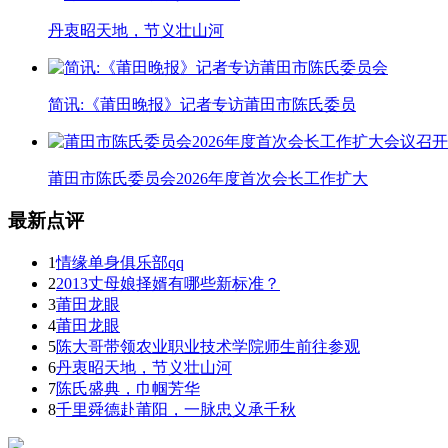
丹衷昭天地，节义壮山河
简讯:《莆田晚报》记者专访莆田市陈氏委员
莆田市陈氏委员会2026年度首次会长工作扩大
最新点评
1
情缘单身俱乐部qq
2
2013丈母娘择婿有哪些新标准？
3
莆田龙眼
4
莆田龙眼
5
陈大哥带领农业职业技术学院师生前往参观
6
丹衷昭天地，节义壮山河
7
陈氏盛典，巾帼芳华
8
千里舜德赴莆阳，一脉忠义承千秋