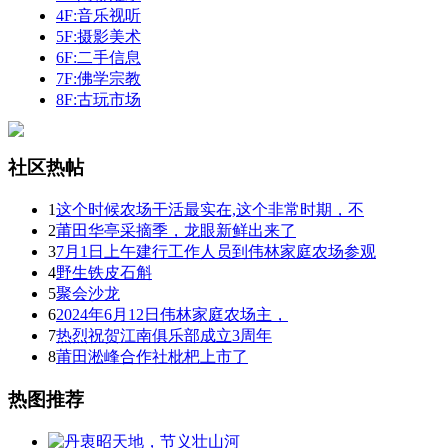
4F:音乐视听
5F:摄影美术
6F:二手信息
7F:佛学宗教
8F:古玩市场
社区热帖
1
这个时候农场干活最实在,这个非常时期，不
2
莆田华亭采摘季，龙眼新鲜出来了
3
7月1日上午建行工作人员到伟林家庭农场参观
4
野生铁皮石斛
5
聚会沙龙
6
2024年6月12日伟林家庭农场主，
7
热烈祝贺江南俱乐部成立3周年
8
莆田淞峰合作社枇杷上市了
热图推荐