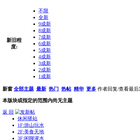
不限
全新
9成新
8成新
7成新
新旧程
6成新
度:
5成新
4成新
3成新
2成新
1成新
新窗
全部主题
最新
热门
热帖
精华
更多
作者
回复/查看
最后
本版块或指定的范围内尚无主题
返 回
休闲驿站
1F:游山玩水
2F:美食天地
3F:闲聊灌水