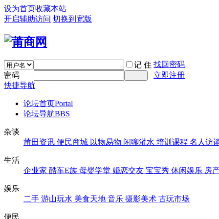
设为首页
收藏本站
开启辅助访问
切换到宽版
找回密码
记 住
密码
立即注册
快捷导航
论坛首页
Portal
论坛导航
BBS
杂谈
莆田资讯
便民商城
以物易物
闲聊灌水
培训课程
名人访
生活
企业家
酷车E族
母婴学堂
婚恋交友
宝宝秀
休闲娱乐
房
娱乐
二手
游山玩水
美食天地
音乐
摄影美术
古玩市场
便民