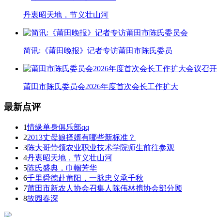
丹衷昭天地，节义壮山河
简讯:《莆田晚报》记者专访莆田市陈氏委员
莆田市陈氏委员会2026年度首次会长工作扩大
最新点评
1
情缘单身俱乐部qq
2
2013丈母娘择婿有哪些新标准？
3
陈大哥带领农业职业技术学院师生前往参观
4
丹衷昭天地，节义壮山河
5
陈氏盛典，巾帼芳华
6
千里舜德赴莆阳，一脉忠义承千秋
7
莆田市新农人协会召集人陈伟林携协会部分顾
8
故园春深