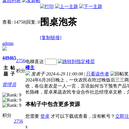
返回列表
围桌泡茶
查看:
14758
|
回复:
0
[复制链接]
admin
449
465
2756
电梯直达
楼主
主
帖
积分
题
子
发表于 2024-6-29 11:00:08
|
只看该作者
2024年6月28日晚上，一伙农民在吃过晚饭后
管理员
收，各位老农是一人一言，言语如何当下预售产品
长陈峰，星卓果蔬农民专业合作社总经理卓文桥，
本帖子中包含更多资源
积分
您需要
登录
才可以下载或查看，没有帐号？
立即注
2756
x