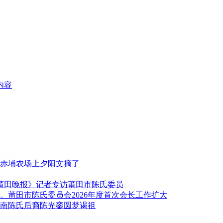
内容
赤埔农场上夕阳文摘了
《莆田晚报》记者专访莆田市陈氏委员
莆田市陈氏委员会2026年度首次会长工作扩大
南陈氏后裔陈光銮圆梦谒祖