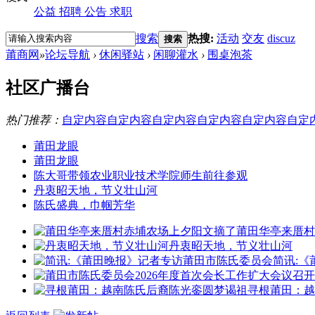
公益
招聘
公告
求职
搜索
热搜:
活动
交友
discuz
搜索
莆商网
»
论坛导航
›
休闲驿站
›
闲聊灌水
›
围桌泡茶
社区广播台
热门推荐：
自定内容
自定内容
自定内容
自定内容
自定内容
自定
莆田龙眼
莆田龙眼
陈大哥带领农业职业技术学院师生前往参观
丹衷昭天地，节义壮山河
陈氏盛典，巾帼芳华
莆田华亭来厝村
丹衷昭天地，节义壮山河
简讯:
寻根莆田：越