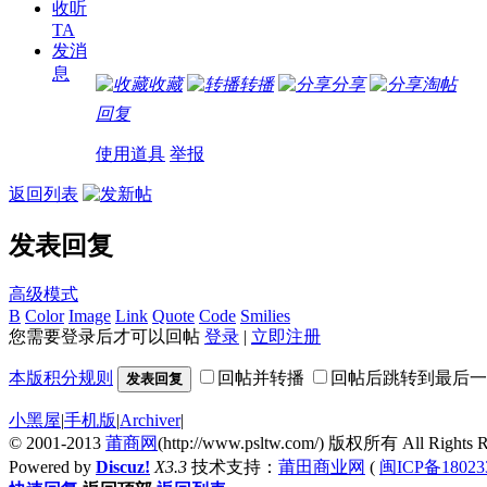
收听
TA
发消
息
收藏
转播
分享
淘帖
回复
使用道具
举报
返回列表
发表回复
高级模式
B
Color
Image
Link
Quote
Code
Smilies
您需要登录后才可以回帖
登录
|
立即注册
本版积分规则
回帖并转播
回帖后跳转到最后一
发表回复
小黑屋
|
手机版
|
Archiver
|
© 2001-2013
莆商网
(http://www.psltw.com/) 版权所有 All Rights R
Powered by
Discuz!
X3.3
技术支持：
莆田商业网
(
闽ICP备18023