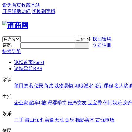
设为首页
收藏本站
开启辅助访问
切换到宽版
找回密码
记 住
密码
立即注册
快捷导航
论坛首页
Portal
论坛导航
BBS
杂谈
莆田资讯
便民商城
以物易物
闲聊灌水
培训课程
名人访
生活
企业家
酷车E族
母婴学堂
婚恋交友
宝宝秀
休闲娱乐
房
娱乐
二手
游山玩水
美食天地
音乐
摄影美术
古玩市场
便民