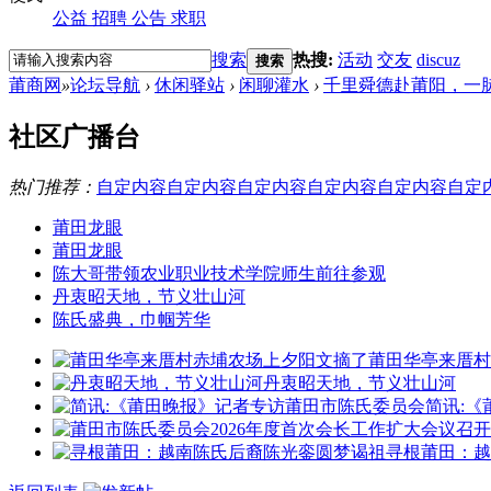
公益
招聘
公告
求职
搜索
热搜:
活动
交友
discuz
搜索
莆商网
»
论坛导航
›
休闲驿站
›
闲聊灌水
›
千里舜德赴莆阳，一
社区广播台
热门推荐：
自定内容
自定内容
自定内容
自定内容
自定内容
自定
莆田龙眼
莆田龙眼
陈大哥带领农业职业技术学院师生前往参观
丹衷昭天地，节义壮山河
陈氏盛典，巾帼芳华
莆田华亭来厝村
丹衷昭天地，节义壮山河
简讯:
寻根莆田：越