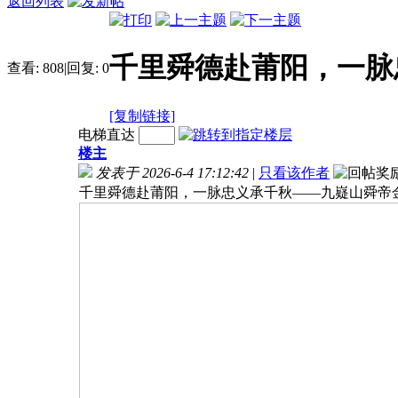
返回列表
千里舜德赴莆阳，一脉
查看:
808
|
回复:
0
[复制链接]
电梯直达
楼主
发表于 2026-6-4 17:12:42
|
只看该作者
千里舜德赴莆阳，一脉忠义承千秋——九嶷山舜帝