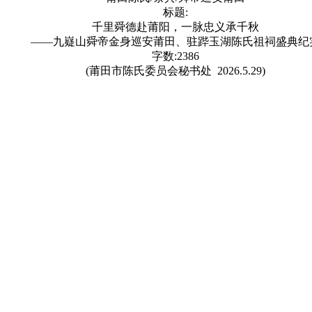
标题:
千里舜德赴莆阳，一脉忠义承千秋
——九嶷山舜帝金身巡安莆田、驻跸玉湖陈氏祖祠盛典纪
字数:2386
(莆田市陈氏委员会秘书处 2026.5.29)