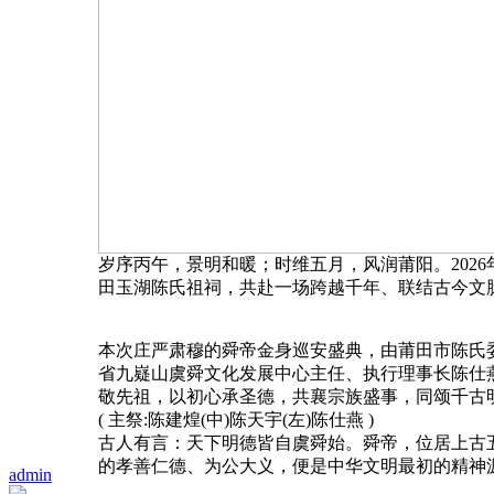
岁序丙午，景明和暖；时维五月，风润莆阳。202
田玉湖陈氏祖祠，共赴一场跨越千年、联结古今文
本次庄严肃穆的舜帝金身巡安盛典，由莆田市陈氏
省九嶷山虞舜文化发展中心主任、执行理事长陈仕
敬先祖，以初心承圣德，共襄宗族盛事，同颂千古
( 主祭:陈建煌(中)陈天宇(左)陈仕燕 )
古人有言：天下明德皆自虞舜始。舜帝，位居上古
的孝善仁德、为公大义，便是中华文明最初的精神
admin