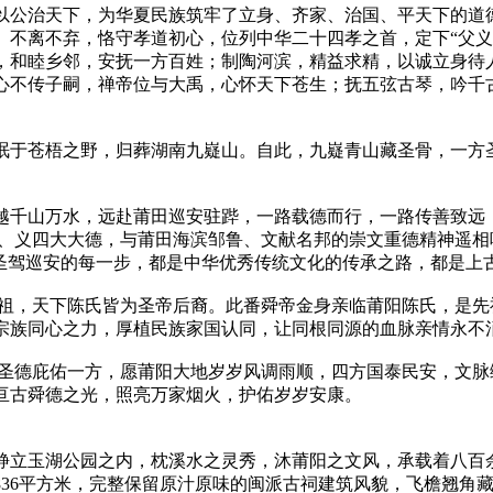
以公治天下，为华夏民族筑牢了立身、齐家、治国、平天下的道
、不离不弃，恪守孝道初心，位列中华二十四孝之首，定下“父义
，和睦乡邻，安抚一方百姓；制陶河滨，精益求精，以诚立身待
心不传子嗣，禅帝位与大禹，心怀天下苍生；抚五弦古琴，吟千
眠于苍梧之野，归葬湖南九嶷山。自此，九嶷青山藏圣骨，一方
越千山万水，远赴莆田巡安驻跸，一路载德而行，一路传善致远
仁、义四大大德，与莆田海滨邹鲁、文献名邦的崇文重德精神遥相
。圣驾巡安的每一步，都是中华优秀传统文化的传承之路，都是上
远祖，天下陈氏皆为圣帝后裔。此番舜帝金身亲临莆阳陈氏，是
宗族同心之力，厚植民族家国认同，让同根同源的血脉亲情永不
帝圣德庇佑一方，愿莆阳大地岁岁风调雨顺，四方国泰民安，文
亘古舜德之光，照亮万家烟火，护佑岁岁安康。
静立玉湖公园之内，枕溪水之灵秀，沐莆阳之文风，承载着八百
积836平方米，完整保留原汁原味的闽派古祠建筑风貌，飞檐翘