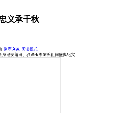
忠义承千秋
|
倒序浏览
|
阅读模式
金身巡安莆田、驻跸玉湖陈氏祖祠盛典纪实