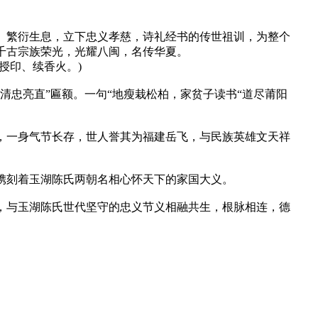
、繁衍生息，立下忠义孝慈，诗礼经书的传世祖训，为整个
千古宗族荣光，光耀八闽，名传华夏。
授印、续香火。)
清忠亮直”匾额。一句“地瘦栽松柏，家贫子读书“道尽莆阳
，一身气节长存，世人誉其为福建岳飞，与民族英雄文天祥
镌刻着玉湖陈氏两朝名相心怀天下的家国大义。
，与玉湖陈氏世代坚守的忠义节义相融共生，根脉相连，德