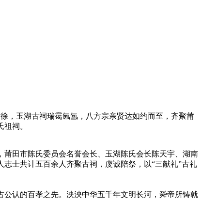
风徐徐，玉湖古祠瑞霭氤氲，八方宗亲贤达如约而至，齐聚莆
氏祖祠。
，莆田市陈氏委员会名誉会长、玉湖陈氏会长陈天宇、湖南
志士共计五百余人齐聚古祠，虔诚陪祭，以“三献礼”古礼
古公认的百孝之先。泱泱中华五千年文明长河，舜帝所铸就