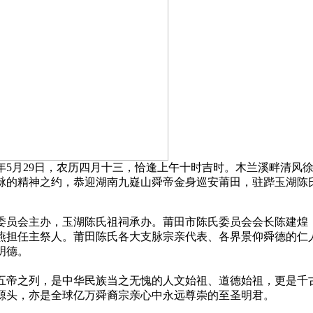
6年5月29日，农历四月十三，恰逢上午十时吉时。木兰溪畔清
脉的精神之约，恭迎湖南九嶷山舜帝金身巡安莆田，驻跸玉湖陈
委员会主办，玉湖陈氏祖祠承办。莆田市陈氏委员会会长陈建煌
燕担任主祭人。莆田陈氏各大支脉宗亲代表、各界景仰舜德的仁人
明德。
五帝之列，是中华民族当之无愧的人文始祖、道德始祖，更是千
源头，亦是全球亿万舜裔宗亲心中永远尊崇的至圣明君。