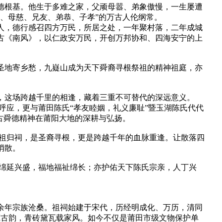
德根基。他生于多难之家，父顽母嚣、弟象傲慢，一生屡遭
、母慈、兄友、弟恭、子孝”的万古人伦纲常。
人，德行感召四方万民，所居之处，一年聚村落，二年成城
古《南风》，以仁政安万民，开创万邦协和、四海安宁的上
圣地寄乡愁，九嶷山成为天下舜裔寻根祭祖的精神祖庭，亦
，这场跨越千里的相逢，藏着三重不可替代的深远意义。
呼应，更与莆田陈氏“孝友睦姻，礼义廉耻”暨玉湖陈氏代代
古舜德精神在莆阳大地的深耕与弘扬。
先祖归祠，是圣裔寻根，更是跨越千年的血脉重逢。让散落四
消散。
脉绵延兴盛，福地福祉绵长；亦护佑天下陈氏宗亲，人丁兴
余年宗族沧桑。祖祠始建于宋代，历经明成化、万历，清同
角藏古韵，青砖黛瓦载家风。如今不仅是莆田市级文物保护单