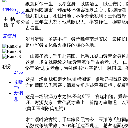
纵观舜帝一生，以孝立身，以德治世，以仁安民，
449
465
至亲构陷加害，却始终怀包容宽厚之心，以德报怨
2756
他躬耕历山，礼让田地，不争分毫私利；垂钓雷泽
主
帖
邑，三年立大都；他慧眼识人、举贤禅让，摒弃私
积分
题
子
古盛世。
管理员
岁月流转，圣德不朽。舜帝晚年南巡安民，最终长
是中华舜文化薪火相传的核心圣地。
一山藏圣德，千里赴莆阳。此番九嶷山舜帝金身跨
这是一场文脉赓续之旅:舜帝流传千古的孝、忠、
积分
恪守的“忠义孝慈，诗礼经书”八字祖训一脉同源
2756
这是一场血脉归宗之旅:追根溯源，虞舜乃是陈氏
收听
方的莆阳陈氏宗亲，循着先祖足迹溯源归根，凝聚
TA
发消
这是一场福泽万家之旅:圣驾所至，祥瑞相随。舜
息
旺、财源安康，世代贤才辈出，前路万事顺遂，以
(莆田玉湖陈氏祖祠)
木兰溪畔藏古祠，千年家风照古今。玉湖陈氏祖祠
治数次修缮重修，2009年迁建至现址，总占地面