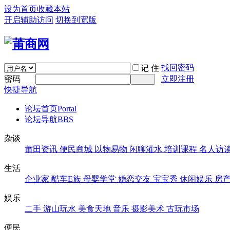
设为首页
收藏本站
开启辅助访问
切换到宽版
找回密码
记 住
密码
立即注册
快捷导航
论坛首页
Portal
论坛导航
BBS
杂谈
莆田资讯
便民商城
以物易物
闲聊灌水
培训课程
名人访
生活
企业家
酷车E族
母婴学堂
婚恋交友
宝宝秀
休闲娱乐
房
娱乐
二手
游山玩水
美食天地
音乐
摄影美术
古玩市场
便民