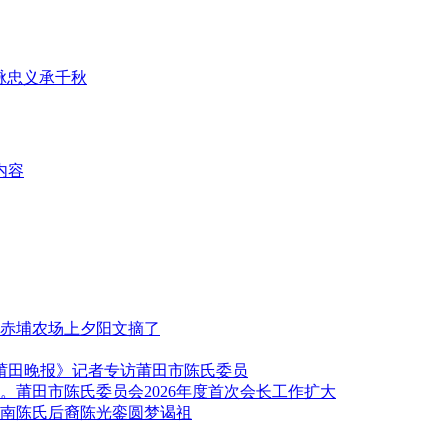
脉忠义承千秋
内容
赤埔农场上夕阳文摘了
《莆田晚报》记者专访莆田市陈氏委员
莆田市陈氏委员会2026年度首次会长工作扩大
南陈氏后裔陈光銮圆梦谒祖