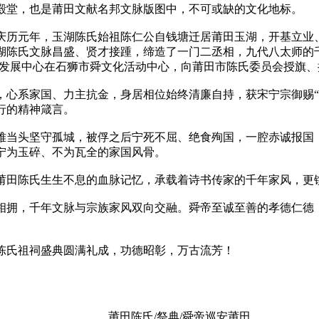
殿堂，也是莆田文献名邦文脉版图中，不可或缺的文化地标。
庆历元年，玉湖陈氏始祖陈仁公自钱塘迁居莆田玉湖，开基立业
湖陈氏文脉昌盛、贤才接踵，缔造了一门二丞相，九代八太师的
舜文化发展中心在石狮市舜文化活动中心，向莆田市陈氏委员会授旗、
心系家国、力主抗金，身居相位始终清廉自持，获宋宁宗御赐“
行的精神箴言。
难当头坚守孤城，被俘之后宁死不屈、绝食殉国，一腔赤诚报国
宁为玉碎、不为瓦全的家国风骨。
莆田陈氏生生不息的血脉记忆，承载着诗书传家的千年家风，更
相拥，千年文脉与宗族家风双向交融。舜帝至诚至善的孝德仁德
陈氏祖祠盛典圆满礼成，功德昭彰，万古流芳！
莆田陈氏/祭典/舜帝巡安莆田