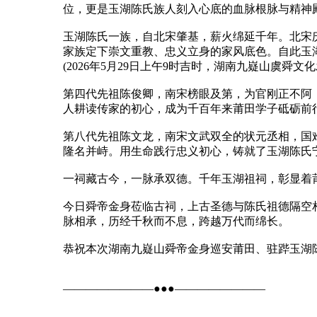
位，更是玉湖陈氏族人刻入心底的血脉根脉与精神
玉湖陈氏一族，自北宋肇基，薪火绵延千年。北宋
家族定下崇文重教、忠义立身的家风底色。自此玉
(2026年5月29日上午9时吉时，湖南九嶷山虞
第四代先祖陈俊卿，南宋榜眼及第，为官刚正不阿，
人耕读传家的初心，成为千百年来莆田学子砥砺前
第八代先祖陈文龙，南宋文武双全的状元丞相，国
隆名并峙。用生命践行忠义初心，铸就了玉湖陈氏
一祠藏古今，一脉承双德。千年玉湖祖祠，彰显着
今日舜帝金身莅临古祠，上古圣德与陈氏祖德隔空
脉相承，历经千秋而不息，跨越万代而绵长。
恭祝本次湖南九嶷山舜帝金身巡安莆田、驻跸玉湖
————————●●●————————