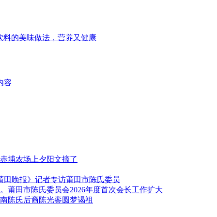
汁饮料的美味做法，营养又健康
内容
赤埔农场上夕阳文摘了
《莆田晚报》记者专访莆田市陈氏委员
莆田市陈氏委员会2026年度首次会长工作扩大
南陈氏后裔陈光銮圆梦谒祖