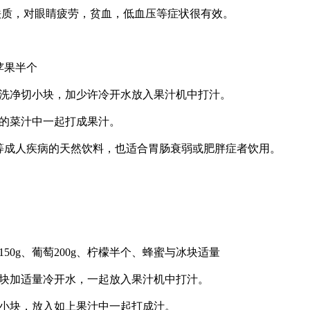
质，对眼睛疲劳，贫血，低血压等症状很有效。
苹果半个
洗净切小块，加少许冷开水放入果汁机中打汁。
的菜汁中一起打成果汁。
成人疾病的天然饮料，也适合胃肠衰弱或肥胖症者饮用。
50g、葡萄200g、柠檬半个、蜂蜜与冰块适量
块加适量冷开水，一起放入果汁机中打汁。
小块，放入如上果汁中一起打成汁。