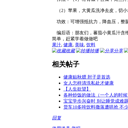
（2）苹果，大黄瓜洗净去皮，切小
功效：可增强抵抗力，降血压，整肠
编后语：朋友们，蕃茄小黄瓜汁含维
简单，赶紧学着做做吧
果汁
,
健康
,
美味
,
饮料
收藏
转播
分享
相关帖子
健康贴秋膘 肘子是首选
女人怎样清洗私处才健康
【人生欲望】
各种炒饭的做法（一个人的时候
宝宝学步兴奋时 别让睡觉成难
货车10多吨饮料撒落遭哄抢 不
回复