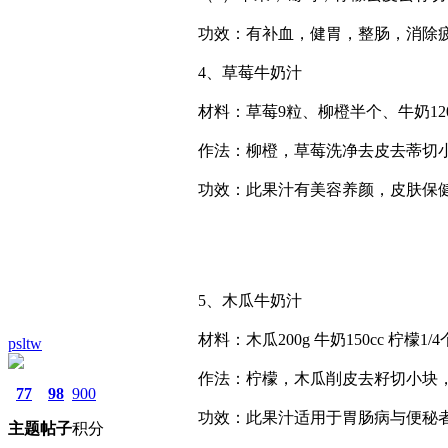
功效：有补血，健胃，整肠，消除
4、草莓牛奶汁
材料：草莓9粒、柳橙半个、牛奶120
作法：柳橙，草莓洗净去皮去蒂切小
功效：此果汁有美容养颜，皮肤保
5、木瓜牛奶汁
材料：木瓜200g 牛奶150cc 柠檬1
psltw
作法：柠檬，木瓜削皮去籽切小块，
77
98
900
功效：此果汁适用于胃肠病与便秘者
主题
帖子
积分