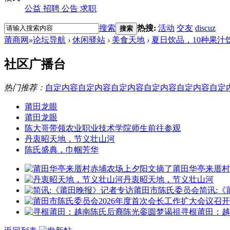
公益
招聘
公告
求职
搜索
热搜:
活动
交友
discuz
搜索
莆商网
»
论坛导航
›
休闲驿站
›
美食天地
›
夏日饮品，10种果
社区广播台
热门推荐：
自定内容
自定内容
自定内容
自定内容
自定内容
自定
莆田龙眼
莆田龙眼
陈大哥带领农业职业技术学院师生前往参观
丹衷昭天地，节义壮山河
陈氏盛典，巾帼芳华
莆田华亭来厝村
丹衷昭天地，节义壮山河
简讯:
寻根莆田：越