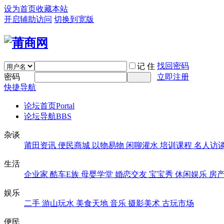
设为首页
收藏本站
开启辅助访问
切换到宽版
找回密码
记 住
密码
立即注册
快捷导航
论坛首页
Portal
论坛导航
BBS
杂谈
莆田资讯
便民商城
以物易物
闲聊灌水
培训课程
名人访
生活
企业家
酷车E族
母婴学堂
婚恋交友
宝宝秀
休闲娱乐
房
娱乐
二手
游山玩水
美食天地
音乐
摄影美术
古玩市场
便民