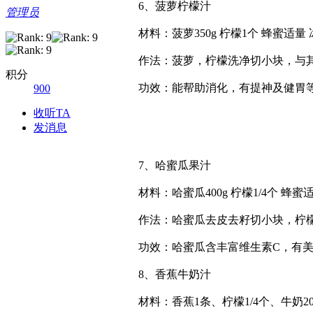
6、菠萝柠檬汁
管理员
材料：菠萝350g 柠檬1个 蜂蜜适量
作法：菠萝，柠檬洗净切小块，与其
积分
功效：能帮助消化，有提神及健胃
900
收听TA
发消息
7、哈蜜瓜果汁
材料：哈蜜瓜400g 柠檬1/4个 蜂蜜
作法：哈蜜瓜去皮去籽切小块，柠檬
功效：哈蜜瓜含丰富维生素C，有美
8、香蕉牛奶汁
材料：香蕉1条、柠檬1/4个、牛奶2