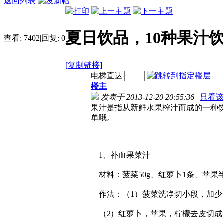
返回列表
夏日饮品，10种果汁
查看:
7402
|
回复:
0
[复制链接]
电梯直达
楼主
发表于 2013-12-20 20:55:36
|
只看
果汁是指从新鲜水果榨汁而成的一种
单哦。
1、补血果菜汁
材料：菠菜50g、红萝卜1条、苹果半
作法：（1）菠菜洗净切小段，加少
（2）红萝卜，苹果，柠檬去皮切成