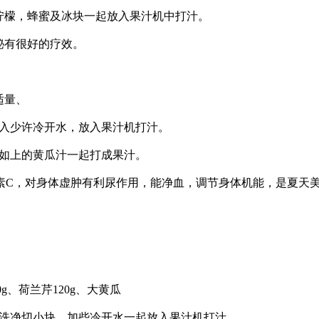
檬，蜂蜜及冰块一起放入果汁机中打汁。
秘有很好的疗效。
适量、
入少许冷开水，放入果汁机打汁。
如上的黄瓜汁一起打成果汁。
素C，对身体虚肿有利尿作用，能净血，调节身体机能，是夏天
g、荷兰芹120g、大黄瓜
洗净切小块，加些冷开水一起放入果汁机打汁。