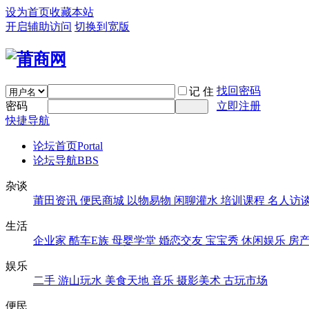
设为首页
收藏本站
开启辅助访问
切换到宽版
找回密码
记 住
密码
立即注册
快捷导航
论坛首页
Portal
论坛导航
BBS
杂谈
莆田资讯
便民商城
以物易物
闲聊灌水
培训课程
名人访
生活
企业家
酷车E族
母婴学堂
婚恋交友
宝宝秀
休闲娱乐
房
娱乐
二手
游山玩水
美食天地
音乐
摄影美术
古玩市场
便民