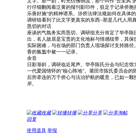
文字。那一刻，时光仿佛倒流，那个叫作
云里风
"
"
行仔细翻阅着泛黄的报刊影印件，驻足于记录侨胞
乐善好施“的精神谱系。涉侨法律法规如何在具体的
调研组看到了比文字更真实的东西
那是几代人用
--
恳切的对话
座谈的气氛务实而恳切。调研组充分肯定了华亭陈
出，名人故居是宝贵的文化地标与情感纽带，其保
实际困难，与在场的部门负责人现场探讨支持路径
香的氤氲中被一一记录。
余音
日影渐斜，调研临近尾声。华亭陈氏分会与纪念馆
一代爱国情怀的
核心阵地”。莆田市陈氏委员会的
"
后所牵连的万千侨心与法治护航的暖意，已如一颗
岸。
收藏
转播
分享
淘帖
回复
使用道具
举报