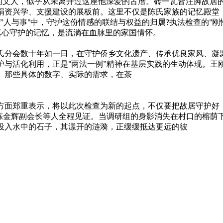
的文人，似乎从未离开过这座他深爱的古厝。砖一瓦皆注脚故居
捐资兴学、支援建设的展板前。这里不仅是陈氏家族的记忆殿堂
”人与事
中，守护这份情感的联结与权益的归属
执法检查的
刚
"
?
"
真心守护的记忆，是流淌在血脉里的家国情怀。
氏分会数十年如一日，在守护侨乡文化遗产、传承优良家风、凝
护与活化利用，正是
两法一例”精神在基层实践的生动体现。王
"
。那些具体的数字、实际的需求，在茶
方面郑重表示，将以此次检查为新的起点，不仅要把故居守护好
陈金辉副会长等人全程见证。当调研组的身影消失在村口的榕荫
投入水中的石子，其漾开的涟漪，正缓缓抵达更远的彼