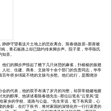
，静静守望着这片土地上的悲欢离合。陈春德故居
那座被
--
打盹，青石板路上却已隐约传来脚步声。院子里，华亭陈氏
的知音。
。他们的脚步声惊起了檐下几只休憩的麻雀，扑棱棱的振翅
、人社、住建、商务、文旅等十余个部门的负责同志，华亭
着百年侨乡绵延不绝的文脉与乡愁。他们此行，是围绕涉
分会的代表，他的双手布满了岁月的沟壑，却异常稳健地握
时光的醇厚。他讲述着陈春德先生
那位以笔名
云里风
蜚
--
"
"
给家乡的学校、道路与公益。
先生常说，笔下有风雷，心
"
癯的身影，在灯下疾书，将对家国的深情化作一行行滚烫的