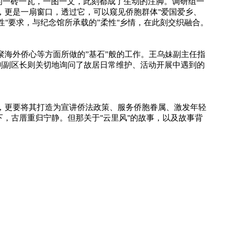
的一砖一瓦，一图一文，此刻都成了生动的注脚。调研组一
，更是一扇窗口，透过它，可以窥见侨胞群体
爱国爱乡、
"
性
要求，与纪念馆所承载的”柔性
乡情，在此刻交织融合。
"
"
聚海外侨心等方面所做的
”基石”般的工作。王乌妹副主任指
刚副区长则关切地询问了故居日常维护、活动开展中遇到的
，更要将其打造为宣讲侨法政策、服务侨胞眷属、激发年轻
下，古厝重归宁静。但那关于
云里风
的故事，以及故事背
"
"