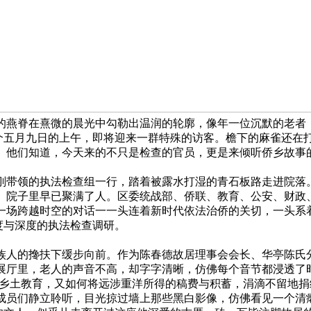
的燕脊在熹微的晨光中勾勒出温润的轮廓，像年
一位沉默的老者
个五月九日的上午，即将迎来一群特殊的访客。檐下的麻雀还在
。他们知道，今天来的不只是检查的官员，更是来倾听侨乡故事
刚带领的执法检查组一行，踏着被露水打湿的青石板路走进院落
。院子里早已聚满了人。区委统战部、侨联、教育、公安、财政
一场跨越时空的对话一一头连着新时代依法治侨的关切，一头系
度与深度的执法检查调研。
族人的搀扶下缓步向前。作为陈春德故居理事会会长、华亭陈氏
展厅里，老人的声音不高，却字字清晰，仿佛每个音节都浸透了
乡土教育，又如何将远涉重洋所得的稿费与积蓄，涓滴不留地捐
成员们静立聆听，目光掠过墙上那些黑白影像，仿佛看见一个清