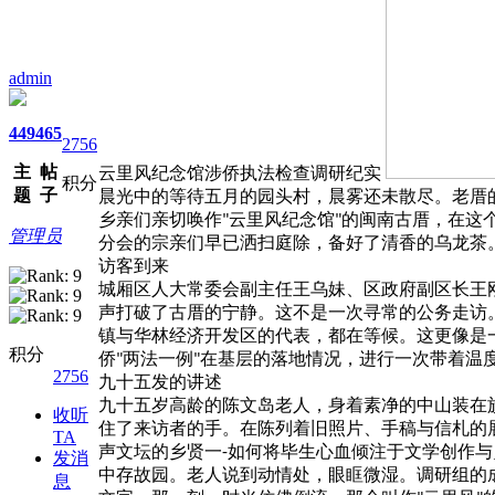
admin
449
465
2756
主
帖
云里风纪念馆涉侨执法检查调研纪实
积分
题
子
晨光中的等待五月的园头村，晨雾还未散尽。老厝
乡亲们亲切唤作
云里风纪念馆
的闽南古厝，在这
"
"
管理员
分会的宗亲们早已洒扫庭除，备好了清香的乌龙茶
访客到来
城厢区人大常委会副主任王乌妹、区政府副区长王
声打破了古厝的宁静。这不是一次寻常的公务走访
镇与华林经济开发区的代表，都在等候。这更像是
积分
侨
两法一例
在基层的落地情况，进行一次带着温
"
"
2756
九十五发的讲述
九十五岁高龄的陈文岛老人，身着素净的中山装在
收听
住了来访者的手。在陈列着旧照片、手稿与信札的
TA
声文坛的乡贤一
如何将毕生心血倾注于文学创作与
-
发消
中存故园。老人说到动情处，眼眶微湿。调研组的
息