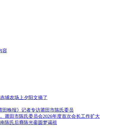
内容
赤埔农场上夕阳文摘了
《莆田晚报》记者专访莆田市陈氏委员
莆田市陈氏委员会2026年度首次会长工作扩大
南陈氏后裔陈光銮圆梦谒祖