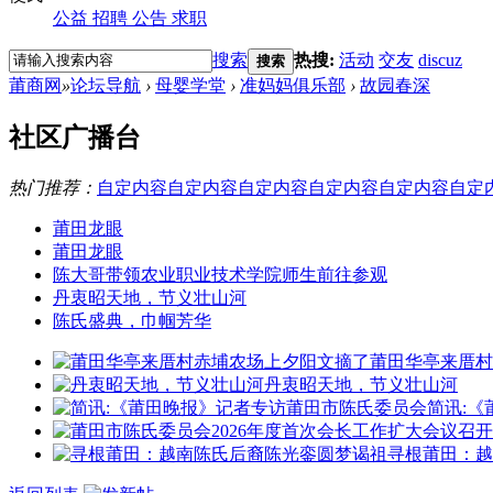
公益
招聘
公告
求职
搜索
热搜:
活动
交友
discuz
搜索
莆商网
»
论坛导航
›
母婴学堂
›
准妈妈俱乐部
›
故园春深
社区广播台
热门推荐：
自定内容
自定内容
自定内容
自定内容
自定内容
自定
莆田龙眼
莆田龙眼
陈大哥带领农业职业技术学院师生前往参观
丹衷昭天地，节义壮山河
陈氏盛典，巾帼芳华
莆田华亭来厝村
丹衷昭天地，节义壮山河
简讯:
寻根莆田：越