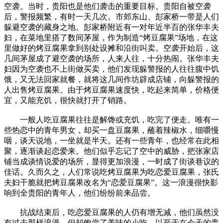
空袭。当时，贵阳也是他们袭击的重要目标。贵阳自被空袭
后，警报频繁，有时一天几次。市郊东山、彭家桥一带是人们
躲避空袭的藏身之地。彭家桥附近有一对年近半百的张华丰夫
妇，在菜地里搭了数间茅屋，作为制造“烤豆腐果”场地，在这
里做好的烤豆腐果拿到别处设摊和沿街叫卖。空袭开始后，这
几间茅屋成了避空袭的场所，人来人往，十分热闹。张华丰夫
妇因为空袭也不上街做买卖，他们发现躲警报的人往往腹中饥
饿，又无法回家就餐，就将这几间作坊辟成店铺，向躲警报的
人出售烤豆腐果。由于烤豆腐果速度快，吃起来简单，价格便
宜，又能充饥，很快就打开了销路。
一般人吃豆腐果往往是解馋或充饥，吃完了便走。唯有一
些热恋中的青年男女，却买一盘豆腐果，蘸着辣椒水，细嚼慢
咽，谈天说地，一坐就是半天。还有一些青年，也经常在此相
聚，逐渐谈起恋爱来。他们似乎忘记了空中的威胁，把张家店
铺当成谈情说爱的场所，显得更加浪漫，一时成了街谈巷议的
佳话。久而久之，人们常说吃烤豆腐果为吃恋爱豆腐果，张氏
夫妇干脆就把烤豆腐果改名为“恋爱豆腐果”。这一浪漫很快影
响到全贵阳的青年人，他们纷纷前来品尝。
抗战结束后，吃恋爱豆腐果的人仍有增无减，他们虽然没
有过去那样浪漫。但却饱尝了美味的小吃。以至于在今天的贵