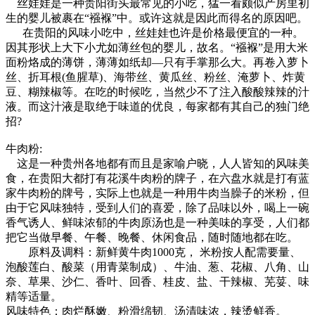
丝娃娃是一种贵阳街头最常见的小吃，猛一看颇似产房里初
生的婴儿被裹在“襁褓”中。或许这就是因此而得名的原因吧。
在贵阳的风味小吃中，丝娃娃也许是价格最便宜的一种。
因其形状上大下小尤如薄丝包的婴儿，故名。“襁褓”是用大米
面粉烙成的薄饼，薄薄如纸却—只有手掌那么大。再卷入萝卜
丝、折耳根(鱼腥草)、海带丝、黄瓜丝、粉丝、淹萝卜、炸黄
豆、糊辣椒等。在吃的时候吃，当然少不了注入酸酸辣辣的汁
液。而这汁液是取绝于味道的优良，每家都有其自己的独门绝
招?
牛肉粉:
这是一种贵州各地都有而且是家喻户晓，人人皆知的风味美
食，在贵阳大都打有花溪牛肉粉的牌子，在六盘水就是打有蓝
家牛肉粉的牌号，实际上也就是一种用牛肉当臊子的米粉，但
由于它风味独特，受到人们的喜爱，除了品味以外，喝上一碗
香气诱人、鲜味浓郁的牛肉原汤也是一种美味的享受，人们都
把它当做早餐、午餐、晚餐、休闲食品，随时随地都在吃。
原料及调料：新鲜黄牛肉1000克， 米粉按人配需要量、
泡酸莲白、酸菜（用青菜制成）、牛油、葱、花椒、八角、山
奈、草果、沙仁、香叶、回香、桂皮、盐、干辣椒、芜荽、味
精等适量。
风味特色：肉烂酥嫩、粉滑绵韧、汤清味浓，辣烫鲜香。