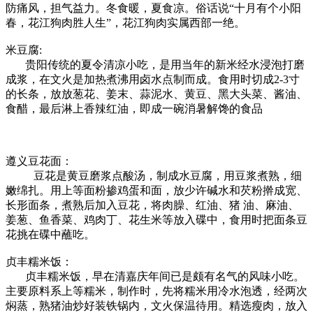
防痛风，担气益力。冬食暖，夏食凉。俗话说“十月有个小阳
春，花江狗肉胜人生”，花江狗肉实属西部一绝。
米豆腐:
贵阳传统的夏令清凉小吃，是用当年的新米经水浸泡打磨
成浆，在文火是加热煮沸用卤水点制而成。食用时切成2-3寸
的长条，放放葱花、姜末、蒜泥水、黄豆、黑大头菜、酱油、
食醋，最后淋上香辣红油，即成一碗消暑解馋的食品
遵义豆花面：
豆花是黄豆磨浆点酸汤，制成水豆腐，用豆浆煮熟，细
嫩绵扎。用上等面粉掺鸡蛋和面，放少许碱水和芡粉擀成宽、
长形面条，煮熟后加入豆花，将肉臊、红油、猪 油、麻油、
姜葱、鱼香菜、鸡肉丁、花生米等放入碟中，食用时把面条豆
花挑在碟中蘸吃。
贞丰糯米饭：
贞丰糯米饭，早在清嘉庆年间已是颇有名气的风味小吃。
主要原料系上等糯米，制作时，先将糯米用冷水泡透，经两次
焖蒸，熟猪油炒好装铁锅内，文火保温待用。精选瘦肉，放入