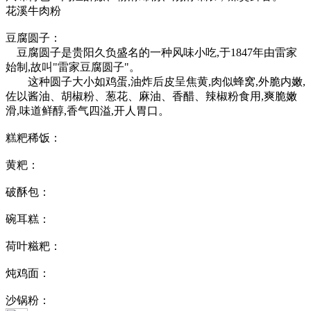
花溪牛肉粉
豆腐圆子：
豆腐圆子是贵阳久负盛名的一种风味小吃,于1847年由雷家
始制,故叫"雷家豆腐圆子"。
这种圆子大小如鸡蛋,油炸后皮呈焦黄,肉似蜂窝,外脆内嫩,
佐以酱油、胡椒粉、葱花、麻油、香醋、辣椒粉食用,爽脆嫩
滑,味道鲜醇,香气四溢,开人胃口。
糕粑稀饭：
黄粑：
破酥包：
碗耳糕：
荷叶糍粑：
炖鸡面：
沙锅粉：