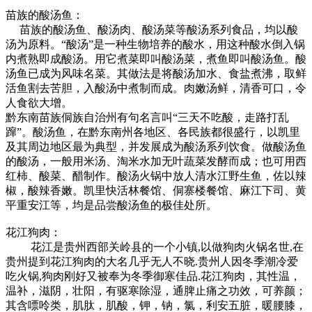
苗族的酸汤鱼：
苗族的酸汤鱼、酸汤肉、酸汤菜等酸汤系列食品，均以酸
汤为原料。“酸汤”是一种生物培养的酸水，用这种酸水倒入锅
内煮熟即成酸汤。用它煮菜即叫酸汤菜，煮鱼即叫酸汤鱼。酸
汤鱼已成为风味名菜。其做法是将酸汤加水、食盐煮沸，取鲜
活鱼割去苦胆，入酸汤中煮制而成。肉嫩汤鲜，清香可口，令
人食欲大增。
黔东南苗族侗族自治州有句名言叫“三天不吃酸，走路打乱
蹿”。酸汤鱼，在黔东南州各地区、各民族都很盛行，以凯里
及其周边地区最为典型，并发展成为酸汤系列饮食。做酸汤鱼
的酸汤，一般用米汤、淘米水加无叶蔬菜发酵而成；也可用西
红柿、酸菜、醋制作。酸汤火锅中放人清水江野生鱼，佐以辣
椒，酸辣香嫩。凯里快活林餐馆、侗寨楼餐馆、麻江下司、黄
平重安江等，均是品尝酸汤鱼的极佳处所。
花江狗肉：
花江是贵州西部关岭县的一个小镇,以做狗肉火锅名世,在
贵州提到花江狗肉的大名几乎无人不晓.贵州人因冬季潮冷爱
吃火锅,狗肉刚好又被奉为冬季御寒佳品.花江狗肉，其性温，
温补，滋阴，壮阳，有驱寒除湿，通脾止痛之功效，可养颜；
其含嘌呤类，肌肽，肌酸，钾，钠，氯，利安五脏，暖腰膝，