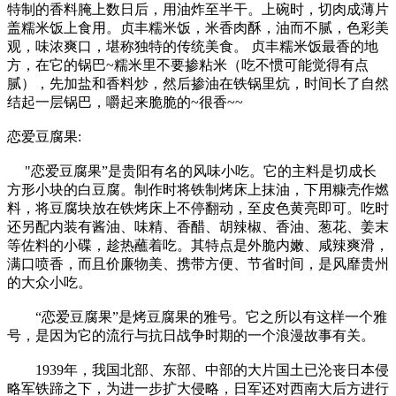
特制的香料腌上数日后，用油炸至半干。上碗时，切肉成薄片
盖糯米饭上食用。贞丰糯米饭，米香肉酥，油而不腻，色彩美
观，味浓爽口，堪称独特的传统美食。 贞丰糯米饭最香的地
方，在它的锅巴~糯米里不要掺粘米（吃不惯可能觉得有点
腻），先加盐和香料炒，然后掺油在铁锅里炕，时间长了自然
结起一层锅巴，嚼起来脆脆的~很香~~
恋爱豆腐果:
"恋爱豆腐果”是贵阳有名的风味小吃。它的主料是切成长
方形小块的白豆腐。制作时将铁制烤床上抹油，下用糠壳作燃
料，将豆腐块放在铁烤床上不停翻动，至皮色黄亮即可。吃时
还另配内装有酱油、味精、香醋、胡辣椒、香油、葱花、姜末
等佐料的小碟，趁热蘸着吃。其特点是外脆内嫩、咸辣爽滑，
满口喷香，而且价廉物美、携带方便、节省时间，是风靡贵州
的大众小吃。
“恋爱豆腐果”是烤豆腐果的雅号。它之所以有这样一个雅
号，是因为它的流行与抗日战争时期的一个浪漫故事有关。
1939年，我国北部、东部、中部的大片国土已沦丧日本侵
略军铁蹄之下，为进一步扩大侵略，日军还对西南大后方进行