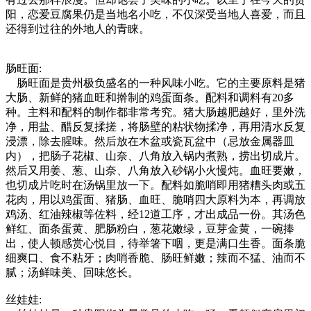
阳，恋爱豆腐果仍是当地名小吃，不仅深受当地人喜爱，而且
还得到过往的外地人的青睐。
肠旺面:
肠旺面是贵州极负盛名的一种风味小吃。它的主要原料是猪
大肠、新鲜的猪血旺和擀制的鸡蛋面条。配料和调料有20多
种。主料和配料的制作都非常考究。猪大肠越肥越好，里外洗
净，用盐、醋反复揉搓，将肠壁的粘状物揉净，再用清水反复
浸漂，除去腥味。然后放在木盆或瓷瓦盆中（忌放金属器皿
内），把肠子花椒、山奈、八角放入锅内煮熟，捞出切成片。
然后又用姜、葱、山奈、八角放入砂锅小火慢炖。血旺要嫩，
也切成片吃时在汤锅里放一下。配料如脆哨即用猪糟头肉或五
花肉，用以鸡蛋面、猪肠、血旺、脆哨四大原料为本，再调放
鸡汤、红油辣椒等佐料，经12道工序，才出成品一份。其汤色
鲜红、面条蛋黄、肥肠粉白，葱花嫩绿，豆芽金黄，一碗捧
出，使人顿感赏心悦目，待举箸下咽，更是满口生香。面条脆
细爽口、食不粘牙；肉哨香脆、肠旺鲜嫩；辣而不猛、油而不
腻；汤鲜味美、回味悠长。
丝娃娃: