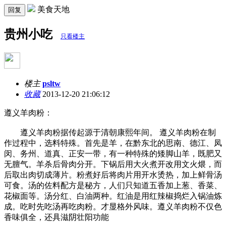
美食天地
回复
贵州小吃
只看楼主
楼主
psltw
收藏
2013-12-20 21:06:12
遵义羊肉粉：
遵义羊肉粉据传起源于清朝康熙年间。 遵义羊肉粉在制
作过程中，选料特殊。首先是羊，在黔东北的思南、德江、凤
闵、务州、道真、正安一带，有一种特殊的矮脚山羊，既肥又
无膻气。羊杀后骨肉分开。下锅后用大火煮开改用文火煨，而
后取出肉切成薄片。粉煮好后将肉片用开水烫热，加上鲜骨汤
可食。汤的佐料配方是秘方，人们只知道五香加上葱、香菜、
花椒面等。汤分红、白油两种。红油是用红辣椒捣烂入锅油炼
成。吃时先吃汤再吃肉粉。才显格外风味。遵义羊肉粉不仅色
香味俱全，还具滋阴壮阳功能