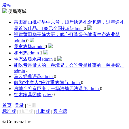
发帖
便民商城
莆田高山枇杷早中六号，10斤快递礼盒包装，过年送礼
品首选佳品。188元全国包邮
admin
0
福建莆田华亭陈大哥：倾心打造绿色健康生态农业梦
admin
0
我家农场
admin
0
和田鸡
admin
1
生态农场水果
admin
0
能吃亏是做人的一种境界，会吃亏是处事的一种睿智。
admin
4
马云经典语录
admin
0
做为“生意人”应注重的细节
admin
0
房地产将有巨变，一场浩劫无法避免
admin
0
红木家具团购
psltw
0
首页
|
登录
|
注册
标准版
|
触屏版
|
电脑版
|
客户端
© Comsenz Inc.