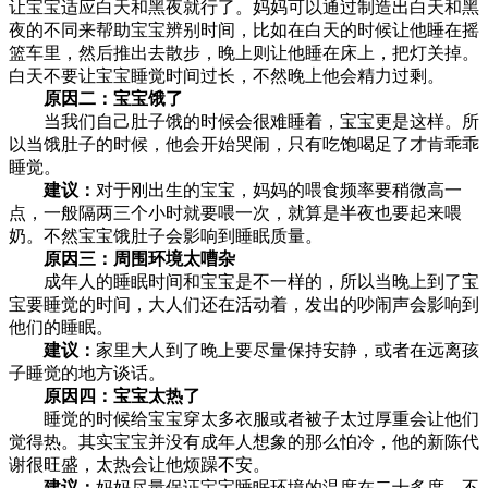
让宝宝适应白天和黑夜就行了。妈妈可以通过制造出白天和黑
夜的不同来帮助宝宝辨别时间，比如在白天的时候让他睡在摇
篮车里，然后推出去散步，晚上则让他睡在床上，把灯关掉。
白天不要让宝宝睡觉时间过长，不然晚上他会精力过剩。
原因二：宝宝饿了
当我们自己肚子饿的时候会很难睡着，宝宝更是这样。所
以当饿肚子的时候，他会开始哭闹，只有吃饱喝足了才肯乖乖
睡觉。
建议：
对于刚出生的宝宝，妈妈的喂食频率要稍微高一
点，一般隔两三个小时就要喂一次，就算是半夜也要起来喂
奶。不然宝宝饿肚子会影响到睡眠质量。
原因三：周围环境太嘈杂
成年人的睡眠时间和宝宝是不一样的，所以当晚上到了宝
宝要睡觉的时间，大人们还在活动着，发出的吵闹声会影响到
他们的睡眠。
建议：
家里大人到了晚上要尽量保持安静，或者在远离孩
子睡觉的地方谈话。
原因四：宝宝太热了
睡觉的时候给宝宝穿太多衣服或者被子太过厚重会让他们
觉得热。其实宝宝并没有成年人想象的那么怕冷，他的新陈代
谢很旺盛，太热会让他烦躁不安。
建议：
妈妈尽量保证宝宝睡眠环境的温度在二十多度，不