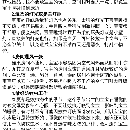
其他物品，也不要放宝宝的玩具，空间相对要大一点，以免宝
宝手脚碰撞到床边。
2.温柔的灯光或是关灯睡
宝宝的睡眠质量和灯光也有关系，太强的灯光下宝宝睡得
不安稳，很容易醒来，并且醒来后强光刺激眼睛，会让宝宝很
不舒服，便会哭闹。宝宝睡觉时宜开温柔的床头灯或是小壁
灯，直接关闭灯光也行。如果是白天，可轻轻拉一半窗帘，不
必全部关上，以免造成宝宝分不清白天还是黑夜，打乱生物
钟。
3.房间通风干燥
如果房间不通风，宝宝很容易因为空气闷热而从睡眠中惊
醒，尤其是在夏季，宝宝的房间应该是通风并且光线较好的房
间，会比较干燥。另外，通风干燥的房间不易于病菌的滋生，
宝宝可以安心地睡觉，不用担心吸入不干净的空气而引发呼吸
道感染，或是因阴暗潮湿所致的细菌骚扰。
4.做好防蚊虫工作
春夏都是蚊虫滋生的季节，这个季节出生的宝宝在睡觉的
时候父母要多留个心眼，不要让蚊虫叮咬到宝宝，影响到宝宝
的睡眠，有时甚至有可能因蚊虫叮咬而引发疾病。所以宝宝的
小床最好是带蚊帐的，睡觉的时候把蚊帐放下来。建议还可以
使用一点防蚊虫水，但不要选香味太浓的那种，会刺激到宝宝
的嗅觉，影响宝宝的睡眠质量。